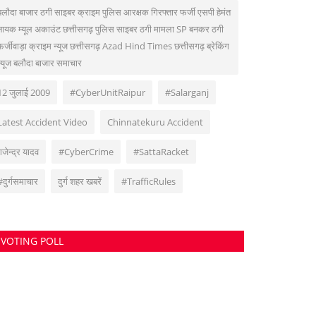
बलौदा बाजार ठगी साइबर क्राइम पुलिस आरक्षक गिरफ्तार फर्जी एसपी हेमंत
नायक म्यूल अकाउंट छत्तीसगढ़ पुलिस साइबर ठगी मामला SP बनकर ठगी
फर्जीवाड़ा क्राइम न्यूज छत्तीसगढ़ Azad Hind Times छत्तीसगढ़ ब्रेकिंग
न्यूज बलौदा बाजार समाचार
12 जुलाई 2009
#CyberUnitRaipur
#Salarganj
Latest Accident Video
Chinnatekuru Accident
गजेन्द्र यादव
#CyberCrime
#SattaRacket
#दुर्गसमाचार
दुर्ग शहर खबरें
#TrafficRules
VOTING POLL