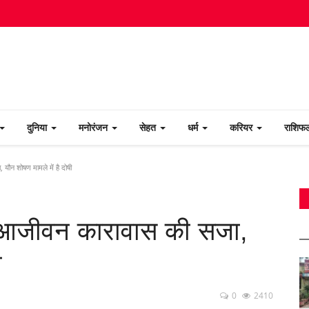
दुनिया
मनोरंजन
सेहत
धर्म
करियर
राशि
यौन शोषण मामले में है दोषी
ाई आजीवन कारावास की सजा,
ी
0
2410