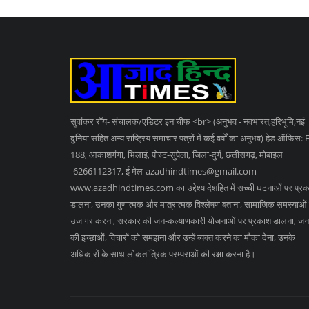
सुवांकर रॉय- संचालक/एडिटर इन चीफ <br> (अनुभव - नवभारत,हरिभूमि,नई
दुनिया सहित अन्य राष्ट्रिय समाचार पत्रों में कई वर्षों का अनुभव) हेड ऑफिस: 
188, आकाशगंगा, भिलाई, पोस्ट-सुपेला, जिला-दुर्ग, छत्तीसगढ़, मोबाइल
-6266112317, ई मेल
-azadhindtimes@gmail.com
www.azadhindtimes.com का उद्देश्य देशहित में सच्ची घटनाओं पर प्र
डालना, उनका गुणात्मक और मात्रात्मक विश्लेषण बताना, सामाजिक समस्याओं
उजागर करना, सरकार की जन-कल्याणकारी योजनाओं पर प्रकाश डालना, जन
की इच्छाओं, विचारों को समझना और उन्हें व्यक्त करने का मौका देना, उनके
अधिकारों के साथ लोकतांत्रिक परम्पराओं की रक्षा करना है।