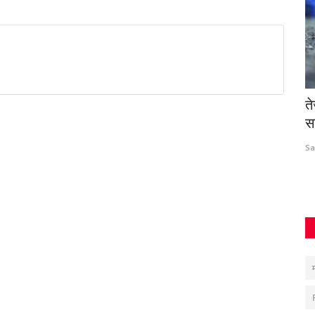
 में मौत
सड़क हादसे में घायल की जान बचाइए, सरकार देगी
त
25 हजार का...
स
azadhindtimes@gmail.com
Aug 1, 2026
0
77
Sa