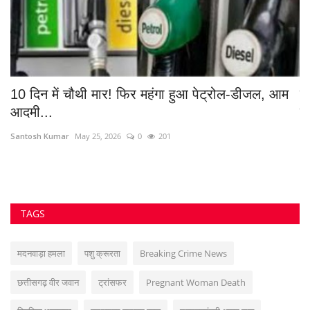
10 दिन में चौथी मार! फिर महंगा हुआ पेट्रोल-डीजल, आम
द
आदमी...
यु
Santosh Kumar
May 25, 2026
0
201
Sa
TAGS
मदनवाड़ा हमला
पशु क्रूरता
Breaking Crime News
छत्तीसगढ़ वीर जवान
ट्रांसफर
Pregnant Woman Death