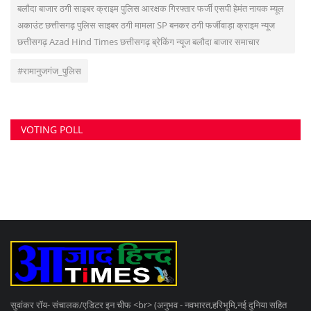
बलौदा बाजार ठगी साइबर क्राइम पुलिस आरक्षक गिरफ्तार फर्जी एसपी हेमंत नायक म्यूल
अकाउंट छत्तीसगढ़ पुलिस साइबर ठगी मामला SP बनकर ठगी फर्जीवाड़ा क्राइम न्यूज
छत्तीसगढ़ Azad Hind Times छत्तीसगढ़ ब्रेकिंग न्यूज बलौदा बाजार समाचार
#रामानुजगंज_पुलिस
VOTING POLL
सुवांकर रॉय- संचालक/एडिटर इन चीफ <br> (अनुभव - नवभारत,हरिभूमि,नई दुनिया सहित