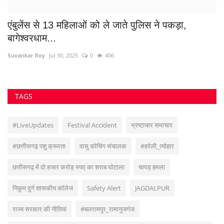
एंबुलेंस से 13 महिलाओं को ले जाते पुलिस ने पकड़ा,
स
बागेश्वरधाम...
ती
Suvankar Roy
Jul 30, 2025
0
406
Su
TAGS
#LiveUpdates
Festival Accident
भ्रष्टाचार समाचार
#छत्तीसगढ़ पशु क्रूरता
वासु कोचिंग संचालक
#हरेली_त्योहार
छत्तीसगढ़ में दो हजार करोड़ रुपए का शराब घोटाला
चापड़ हमला
निकुम दुर्ग शासकीय कॉलेज
Safety Alert
JAGDALPUR
राज्य सरकार की नीतियां
#बलरामपुर_रामानुजगंज