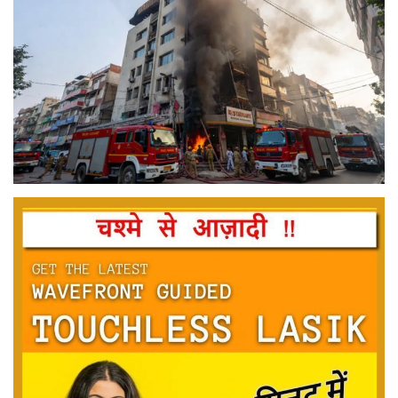
मनोरंजन
सेहत
धर्म
करियर
राशिफल
खेल
बिजनेस
फोटो
वीडियो