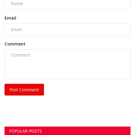
Post Comment
POPULAR POSTS
This Week
This Month
All Time
भिलाई नगर निगम की एमआईसी मेंबर रीता सिंह, पति और
पुत्र...
azadhindtimes@gmail.com
Aug 3, 2026
0
239
भिलाई इस्पात संयंत्र लोहा चोरी केस: रसूखदार कारोबारी
भास्कर...
azadhindtimes@gmail.com
Aug 1, 2026
0
231