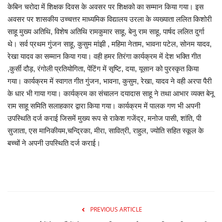
केबिन चरोदा में शिक्षक दिवस के अवसर पर शिक्षको का सम्मान किया गया। इस
मनोरंजन
अवसर पर शासकीय उच्चत्तर माध्यमिक विद्यालय उरला के व्यख्याता ललित किशोरी
साहू मुख्य अतिथि, विशेष अतिथि रामकुमार साहू, बेनु राम साहू, पार्षद ललित दुर्गा
सेहत
थे। सर्व प्रथम गुंजन साहू, कुसुम मांझी , महिमा नेताम, भावना पटेल, सोनम यादव,
रेखा यादव का सम्मान किया गया। वही हमर तिरंगा कार्यक्रम में देश भक्ति गीत
धर्म
,कुर्सी दौड़, रंगोली प्रतियोगिता, पेंटिंग में सृष्टि, दया, यूसान को पुरस्कृत किया
गया। कार्यक्रम में स्वागत गीत गुंजन, भावना, कुसुम, रेखा, यादव ने वही अरपा पैरी
करियर
के धार भी गाया गया। कार्यक्रम का संचालन दयादास साहू ने तथा आभार व्यक्त बेनू
राम साहू समिति सलाहकार द्वारा किया गया। कार्यक्रम में पालक गण भी अपनी
राशिफल
उपस्थिति दर्ज कराई जिसमें मुख्य रूप से राकेश गजेंद्र, मनोज पासी, शांति, पी
सुजाता, एस मानिकीयम,चन्द्रिका, मीरा, सावित्री, राहुल, ज्योति सहित स्कूल के
बच्चों ने अपनी उपस्थिति दर्ज कराई।
खेल
बिजनेस
फोटो
PREVIOUS ARTICLE
वीडियो