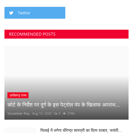
छत्तीसगढ़ राज्य
कोर्ट के निर्देश पर दुर्ग के इस पेट्रोल पंप के खिलाफ अपराध...
Suvankar Roy
Aug 10, 2023
0
3786
भिलाई में लगेगा धीरेन्द्र शास्त्री का दिव्य दरबार, जयंती...
Suvankar Roy
Jul 25, 2023
0
3378
क्या 2 बेटी होना गुनाह है? कहते हुए पति-पत्नी ने खा लिया...
Suvankar Roy
Jun 21, 2023
0
2734
अंधे कत्ल की गुत्थी सुलझी, सरपंच निकला पिता का हत्यारा
Suvankar Roy
Jan 3, 2023
0
2989