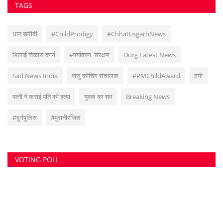
#दुर्गपुलिस
#पुरानीरंजिश
VOTING POLL
सुवांकर रॉय- संचालक/एडिटर इन चीफ <br> (अनुभव - नवभारत,हरिभूमि,नई दुनिया सहित
अन्य राष्ट्रिय समाचार पत्रों में कई वर्षों का अनुभव) हेड ऑफिस: F-188, आकाशगंगा, भिलाई,
पोस्ट-सुपेला, जिला-दुर्ग, छत्तीसगढ़, मोबाइल -6266112317, ई मेल
-
azadhindtimes@gmail.com
www.azadhindtimes.com का उद्देश्य देशहित में
सच्ची घटनाओं पर प्रकाश डालना, उनका गुणात्मक और मात्रात्मक विश्लेषण बताना, सामाजिक