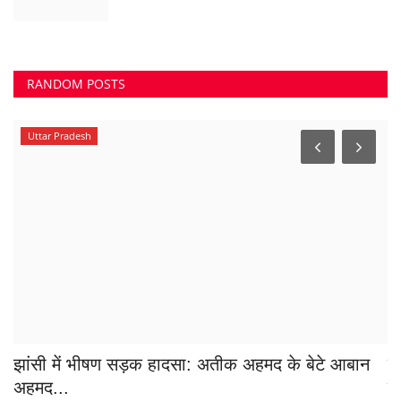
ि
झांसी में भीषण सड़क हादसा: अतीक अहमद के बेटे आबान
ब
अहमद...
गि
azadhindtimes@gmail.com
Aug 6, 2026
0
175
Sa
TAGS
पूर्व आबकारी मंत्री कवासी लखमा गिरफ्तार
बिलासपुर रायपुर ट्रेन