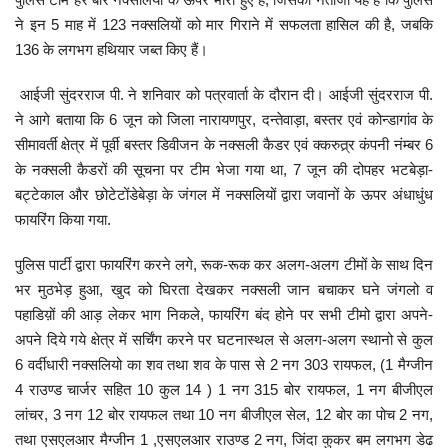
ने इन 5 माह में 123 नक्सलियों को मार गिराने में सफलता हासिल की है, जबकि
मनोरंजन
136 के लगभग हथियार जब्त किए हैं।
सेहत
आईजी सुंदरराज पी. ने शनिवार को पत्रवार्ता के दौरान दी। आईजी सुंदरराज पी.
ने आगे बताया कि 6 जून को जिला नारायणपुर, दन्तेवाड़ा, बस्तर एवं कोन्डागांव के
धर्म
सीमावर्ती क्षेत्र में पूर्वी बस्तर डिवीजन के नक्सली कैडर एवं क्करुत्र्र कंपनी नंम्बर 6
के नक्सली कैडरों की सूचना पर टीम भेजा गया था, 7 जून की दोपहर भटबेड़ा-
करियर
बट्टेकाल और छोटेटोंडेबेड़ा के जंगल में नक्सलियों द्वारा जवानों के ऊपर अंधाधुंध
फायरिंग किया गया.
राशिफल
पुलिस पार्टी द्वारा फायरिंग करने लगे, रूक-रूक कर अलग-अलग टीमों के साथ दिन
खेल
भर मुठभेड़ हुआ, खुद को घिरता देखकर नक्सली जान बचाकर घने जंगलो व
पहाडिय़ों की आड़ लेकर भाग निकले, फायरिंग बंद होने पर सभी टीमो द्वारा अपने-
अपने दिये गये क्षेत्र में सर्चिंग करने पर घटनास्थल से अलग-अलग स्थानो से कुल
बिजनेस
6 वर्दीधारी नक्सलियो का शव तथा शव के पास से 2 नग 303 रायफल, (1 मैग्जीन
4 राउण्ड चार्जर सहित 10 कुल 14 ) 1 नग 315 बोर रायफल, 1 नग बीजीएल
फोटो
लांचर, 3 नग 12 बोर रायफल तथा 10 नग बीजीएल सेल, 12 बोर का पोच 2 नग,
तथा एसएलआर मैग्जीन 1 ,एसएलआर राउण्ड 2 नग, जिंदा कुकर बम लगभग डेढ
वीडियो