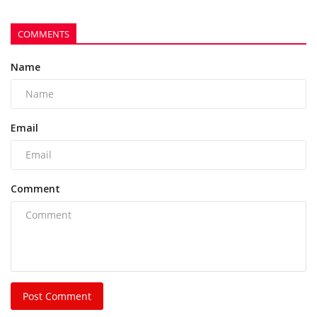
Comment
Post Comment
POPULAR POSTS
This Week
This Month
All Time
भिलाई नगर निगम की एमआईसी मेंबर रीता सिंह, पति और
पुत्र...