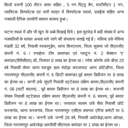
किलो वजनी 100 मीटर वायर सहित , 5 नग पिट्ठू बैग, मल्टीमीटर 1 नग,
प्लास्टिक विस्फोटक एवं भारी मात्रा में विस्फोटक पदार्थ, दवाईयां सहित अन्य
नक्सली दैनिक उपयोगी सामान बरामद हुआ।
घटना स्थल में और भी खून के धब्बे दिखाई दिये। इस मुठभेड़ में बडी संख्या में अन्य
नक्सलियों के घायल अथवा मारे जाने की संभावना जताई गई है। मसिया उर्फ मेसिया
मंडावी 32 वर्ष, निवासी मरकागुड़ेम, थाना किस्टाराम, जिला सुकमा जो पीएलजीए
कंपनी नं. 6 / स्नाईपर टीम कमाण्डर एवं प्लाटून नं. 2 सेक्शन ‘ए’
कमांडर(पीपीसीएम) थी, जिसपर 8 लाख का ईनाम था। रमेश कोर्राम उर्फ बोंजा 29
वर्ष निवासी तोयर थाना मारडूम हाल मंदोड़ा करलाभाट थाना छोटेडोंगर, जिला
नारायणपुर पीएलजीए कंपनी नं. 6 डिप्टी कमाण्डर,पूर्व बस्तर डिवीजन पर 8 लाख
का ईनाम था। सन्नी उर्फ सुंदरी निवासी वट्टेकाल दक्षिण बस्तर,पीएलजीए कंपनी
नं. 06 (पार्टी सदस्य) , पूर्व बस्तर डिवीजन पर 8 लाख का ईनाम था। सजन्ती
पोयाम निवासी वट्टेकाल दक्षिण बस्तर पीएलजीए कंपनी नं. 6 सदस्य, पूर्व बस्तर
डिवीजन पर 8 लाख का ईनाम था। जयलाल सलाम उर्फ सैता निवासी छोटे
फरसगांव, थाना फरसगांव, जिला नारायणपुर एसीएम बयानार एरिया कमेटी पर 5
लाख का ईनाम था। जननी उर्फ जन्नी 28 वर्ष, निवासी आदेरबेड़ा,थाना ओरछा,
जिला नारायणपुर आदेरबेड़ा आरपीसी सीएनएम कमांडर पर 1 लाख का ईनाम था।