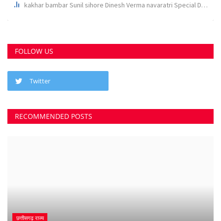
RECOMMENDED POSTS
छत्तीसगढ़ राज्य
कोर्ट के निर्देश पर दुर्ग के इस पेट्रोल पंप के खिलाफ अपराध...
Suvankar Roy
Aug 10, 2023
0
3792
भिलाई में लगेगा धीरेन्द्र शास्त्री का दिव्य दरबार, जयंती...
Suvankar Roy
Jul 25, 2023
0
3380
क्या 2 बेटी होना गुनाह है? कहते हुए पति-पत्नी ने खा लिया...