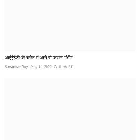
CRPF के SI से 6 लाख की ठगी, बिहार से 2 ठग गिरफ्तार
Suvankar Roy
Jul 4, 2022
0
263