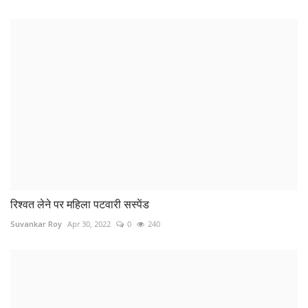
रिश्वत लेने पर महिला पटवारी सस्पेंड
Suvankar Roy
Apr 30, 2022
0
240
आईईईडी के चपेट में आने से जवान गंभीर
Suvankar Roy
May 14, 2022
0
211