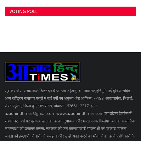
सुवांकर रॉय- संचालक/एडिटर इन चीफ <br> (अनुभव - नवभारत,हरिभूमि,नई दुनिया सहित
अन्य राष्ट्रिय समाचार पत्रों में कई वर्षों का अनुभव) हेड ऑफिस: F-188, आकाशगंगा, भिलाई,
पोस्ट-सुपेला, जिला-दुर्ग, छत्तीसगढ़, मोबाइल -6266112317, ई मेल
-
azadhindtimes@gmail.com
www.azadhindtimes.com का उद्देश्य देशहित में
सच्ची घटनाओं पर प्रकाश डालना, उनका गुणात्मक और मात्रात्मक विश्लेषण बताना, सामाजिक
समस्याओं को उजागर करना, सरकार की जन-कल्याणकारी योजनाओं पर प्रकाश डालना,
जनता की इच्छाओं, विचारों को समझना और उन्हें व्यक्त करने का मौका देना, उनके अधिकारों के
साथ लोकतांत्रिक परम्पराओं की रक्षा करना है।
RANDOM POSTS
लाखों का ऑनलाइन ठगी करने वाला आठवीं पास आरोपी गिरफ्तार
3 महीने से फरार गांजा तस्करी की महिला आरोपी गिरफ्तार,
खुर्सीपार...