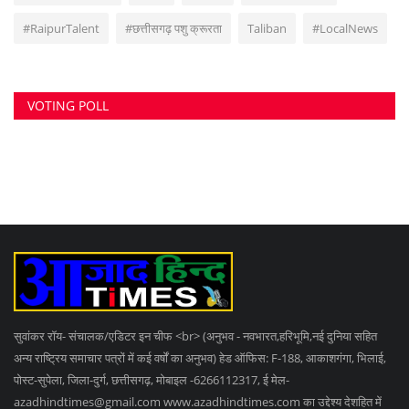
#RaipurTalent
#छत्तीसगढ़ पशु क्रूरता
Taliban
#LocalNews
VOTING POLL
सुवांकर रॉय- संचालक/एडिटर इन चीफ <br> (अनुभव - नवभारत,हरिभूमि,नई दुनिया सहित
अन्य राष्ट्रिय समाचार पत्रों में कई वर्षों का अनुभव) हेड ऑफिस: F-188, आकाशगंगा, भिलाई,
पोस्ट-सुपेला, जिला-दुर्ग, छत्तीसगढ़, मोबाइल -6266112317, ई मेल
-
azadhindtimes@gmail.com
www.azadhindtimes.com का उद्देश्य देशहित में