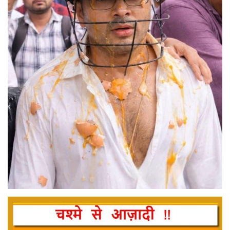
मनोरंजन
सेहत
धर्म
करियर
राशिफल
खेल
बिजनेस
फोटो
वीडियो