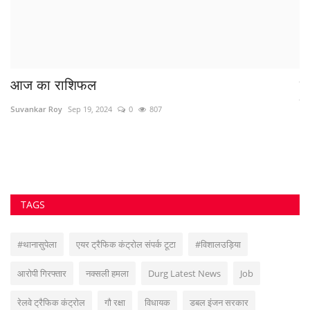
आज का राशिफल
न
ल
Suvankar Roy
Sep 19, 2024
0
807
Sa
TAGS
#थानासुपेला
एयर ट्रैफिक कंट्रोल संपर्क टूटा
#विशालउड़िया
आरोपी गिरफ्तार
नक्सली हमला
Durg Latest News
Job
रेलवे ट्रैफिक कंट्रोल
गौ रक्षा
विधायक
डबल इंजन सरकार