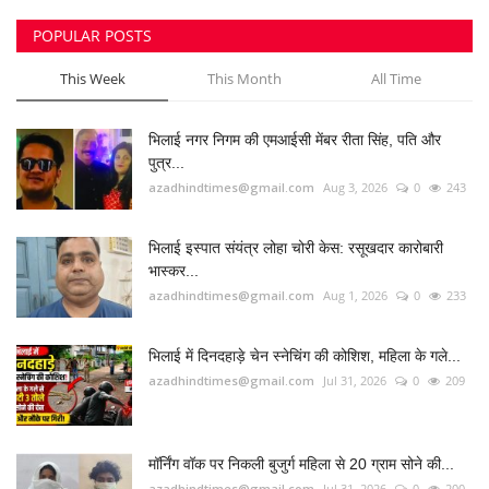
उपसरपंच हत्याकांड का खुलासा, लूट के विरोध पर की थी
हत्या,...
azadhindtimes@gmail.com
Aug 5, 2026
0
184
RADIO SANGWARI (छत्तीसगढ़ी रेडियो चैनल)