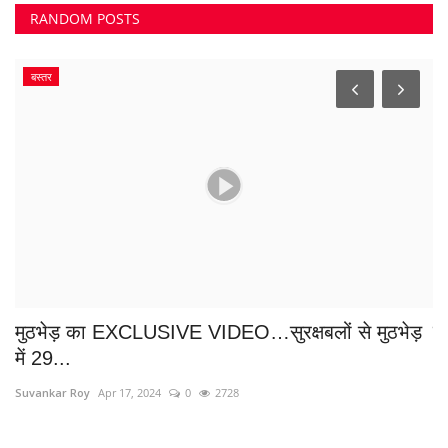
TAGS
#छत्तीसगढ़ समाचार
JAGDALPUR
Carbide Gun Ban
छत्तीसगढ़ शराब घोटाला
तीर्थराज देवी निकुंभला मंदिर
#AyodhyaTemple
#नशा_तस्करी_रोकथाम
विद्युत दरों में बढ़ोतरी
#MockDrill
ट्रांसफर
#भाजपा_कार्यक्रम
#थाना_गुंडरदेही
#थाना कुसमी
#छत्तीसगढ़_न्यूज़
#छत्तीसगढ़न्यूज़
VOTING POLL