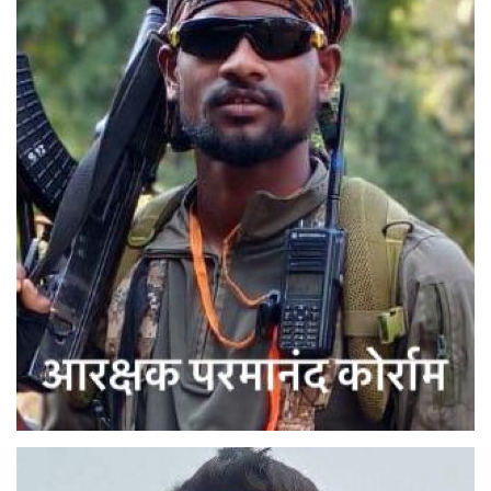
मनोरंजन
सेहत
धर्म
करियर
राशिफल
खेल
बिजनेस
फोटो
वीडियो