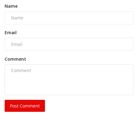
POPULAR POSTS
This Week
This Month
All Time
भिलाई नगर निगम की एमआईसी मेंबर रीता सिंह, पति और
पुत्र...
azadhindtimes@gmail.com
Aug 3, 2026
0
243
भिलाई इस्पात संयंत्र लोहा चोरी केस: रसूखदार कारोबारी
भास्कर...
azadhindtimes@gmail.com
Aug 1, 2026
0
233
भिलाई में दिनदहाड़े चेन स्नेचिंग की कोशिश, महिला के गले...
azadhindtimes@gmail.com
Jul 31, 2026
0
209
मॉर्निंग वॉक पर निकली बुजुर्ग महिला से 20 ग्राम सोने की...
azadhindtimes@gmail.com
Jul 31, 2026
0
200