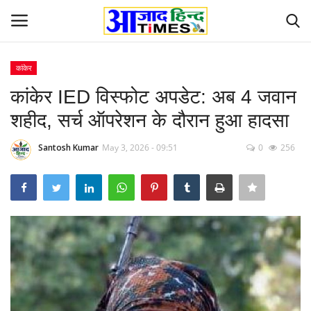
कांकेर
Login
Register
कांकेर IED विस्फोट अपडेट: अब 4 जवान
शहीद, सर्च ऑपरेशन के दौरान हुआ हादसा
Home
Santosh Kumar
May 3, 2026 - 09:51
0
256
ओडिशा
Contact
देश-विदेश
छत्तीसगढ़ राज्य
दुनिया