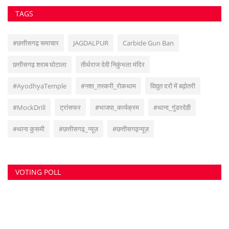
सुवांकर रॉय- संचालक/एडिटर इन चीफ <br> (अनुभव - नवभारत,हरिभूमि,नई दुनिया सहित
अन्य राष्ट्रिय समाचार पत्रों में कई वर्षों का अनुभव) हेड ऑफिस: F-188, आकाशगंगा, भिलाई,
पोस्ट-सुपेला, जिला-दुर्ग, छत्तीसगढ़, मोबाइल -6266112317, ई मेल
-
azadhindtimes@gmail.com
www.azadhindtimes.com का उद्देश्य देशहित में
सच्ची घटनाओं पर प्रकाश डालना, उनका गुणात्मक और मात्रात्मक विश्लेषण बताना, सामाजिक
समस्याओं को उजागर करना, सरकार की जन-कल्याणकारी योजनाओं पर प्रकाश डालना,
जनता की इच्छाओं, विचारों को समझना और उन्हें व्यक्त करने का मौका देना, उनके अधिकारों के
साथ लोकतांत्रिक परम्पराओं की रक्षा करना है।
RANDOM POSTS
पहाड़ी कोरवा महिला की पेड़ से लटकी मिली लाश