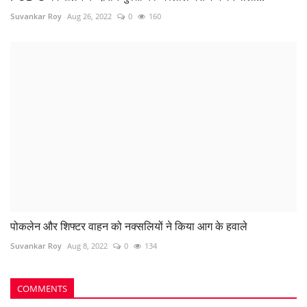
Name
Email
Comment
Post Comment