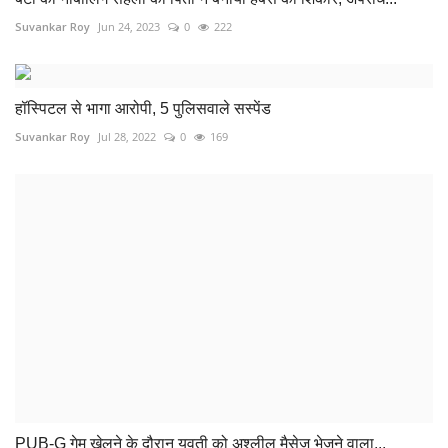
Suvankar Roy
Jun 24, 2023
0
222
हॉस्पिटल से भागा आरोपी, 5 पुलिसवाले सस्पेंड
Suvankar Roy
Jul 28, 2022
0
169
PUB-G गेम खेलने के दौरान युवती को अश्लील मैसेज भेजने वाला...
Suvankar Roy
Aug 26, 2022
0
160
पोकलेन और शिफ्टर वाहन को नक्सलियों ने किया आग के हवाले
Suvankar Roy
Aug 8, 2022
0
134
COMMENTS