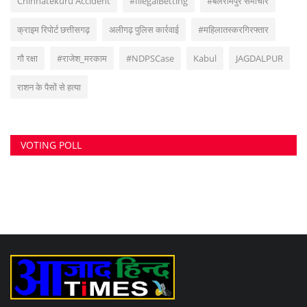
Chinnatekuru Accident
#IllegalBetting
#बलरामपुर समाचार
क्राइम रिपोर्ट छत्तीसगढ़
अलीगढ़ पुलिस कार्रवाई
#महिलातस्करगिरफ्तार
गौ रक्षा
#राजेश_मरकाम
#NDPSCase
Kabul
JAGDALPUR
राशन के पैसों से हत्या
VOTING POLL