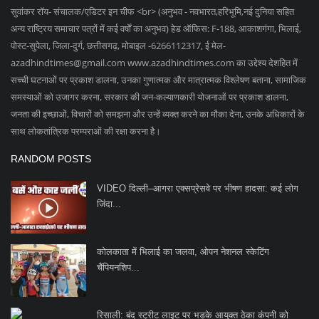
सुवांकर रॉय- संचालक/एडिटर इन चीफ <br> (अनुभव - नवभारत,हरिभूमि,नई दुनिया सहित
अन्य राष्ट्रिय समाचार पत्रों में कई वर्षों का अनुभव) हेड ऑफिस: F-188, आकाशगंगा, भिलाई,
पोस्ट-सुपेला, जिला-दुर्ग, छत्तीसगढ़, मोबाइल -6266112317, ई मेल
-
azadhindtimes@gmail.com
www.azadhindtimes.com का उद्देश्य देशहित में
सच्ची घटनाओं पर प्रकाश डालना, उनका गुणात्मक और मात्रात्मक विश्लेषण बताना, सामाजिक
समस्याओं को उजागर करना, सरकार की जन-कल्याणकारी योजनाओं पर प्रकाश डालना,
जनता की इच्छाओं, विचारों को समझना और उन्हें व्यक्त करने का मौका देना, उनके अधिकारों के
साथ लोकतांत्रिक परम्पराओं की रक्षा करना है।
RANDOM POSTS
VIDEO दिल्ली–आगरा एक्सप्रेसवे पर भीषण हादसा: कई लोग
जिंदा...
कोलकाता में भिलाई का जलवा, ओपन नेशनल स्केटिंग
चैंपियनशिप...
रिसाली: बंद स्ट्रीट लाइट पर भड़के आयुक्त ठेका कंपनी को