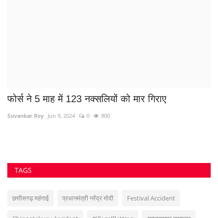
फोर्स ने 5 माह में 123 नक्सलियों को मार गिराए
ग
पू
Suvankar Roy
Jun 9, 2024
0
800
az
TAGS
छत्तीसगढ़ महंगाई
प्रधानमंत्री नरेंद्र मोदी
Festival Accident