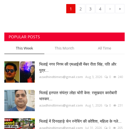
›
»
1
2
3
4
POPULAR POSTS
This Week
This Month
All Time
भिलाई नगर निगम की एमआईसी मेंबर रीता सिंह, पति और
पुत्र...
azadhindtimes@gmail.com
Aug 3, 2026
0
240
भिलाई इस्पात संयंत्र लोहा चोरी केस: रसूखदार कारोबारी
भास्कर...
azadhindtimes@gmail.com
Aug 1, 2026
0
231
भिलाई में दिनदहाड़े चेन स्नेचिंग की कोशिश, महिला के गले...
azadhindtimes@gmail.com
Jul 31, 2026
0
205