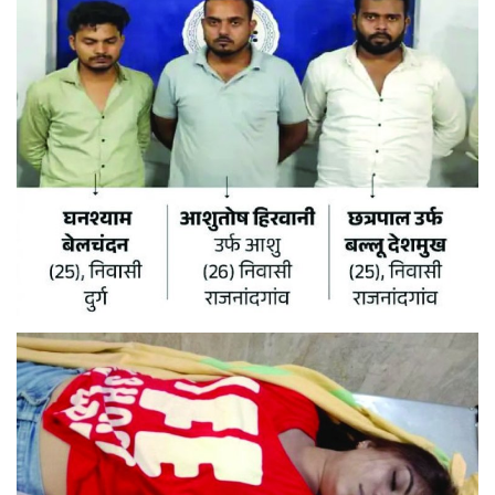
मनोरंजन
सेहत
धर्म
करियर
राशिफल
खेल
बिजनेस
फोटो
वीडियो