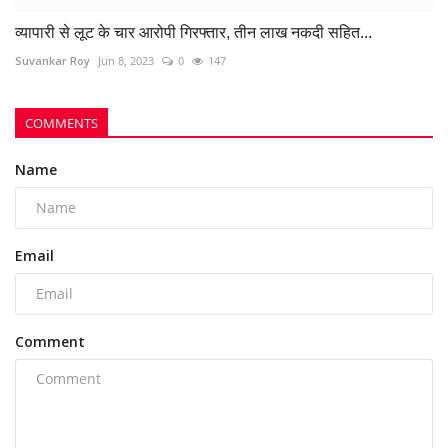
Post Comment
POPULAR POSTS
This Week
This Month
All Time
FCI कर्मचारी पर हमला पड़ा भारी, शासकीय कार्य में बाधा
डालने...
azadhindtimes@gmail.com
Aug 7, 2026
0
805
रसमड़ा ड्यूटी जा रहे कर्मचारियों से झपटमारी और लूट की
कोशिश,...
azadhindtimes@gmail.com
Aug 8, 2026
0
322