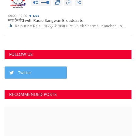
छत्तीसगढ़ राज्य
कोर्ट के निर्देश पर दुर्ग के इस पेट्रोल पंप के खिलाफ अपराध...
Suvankar Roy
Aug 10, 2023
0
3803
भिलाई में लगेगा धीरेन्द्र शास्त्री का दिव्य दरबार, जयंती...
Suvankar Roy
Jul 25, 2023
0
3384
क्या 2 बेटी होना गुनाह है? कहते हुए पति-पत्नी ने खा लिया...
Suvankar Roy
Jun 21, 2023
0
2739
अंधे कत्ल की गुत्थी सुलझी, सरपंच निकला पिता का हत्यारा
Suvankar Roy
Jan 3, 2023
0
3006