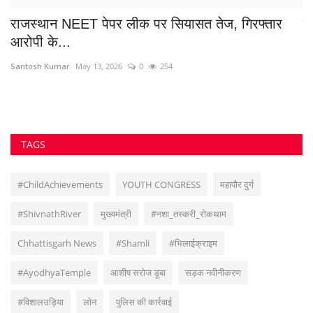
VOTING POLL
सुवांकर रॉय- संचालक/एडिटर इन चीफ <br> (अनुभव - नवभारत,हरिभूमि,नई दुनिया सहित
अन्य राष्ट्रिय समाचार पत्रों में कई वर्षों का अनुभव) हेड ऑफिस: F-188, आकाशगंगा, भिलाई,
पोस्ट-सुपेला, जिला-दुर्ग, छत्तीसगढ़, मोबाइल -6266112317, ई मेल
-
azadhindtimes@gmail.com
www.azadhindtimes.com का उद्देश्य देशहित में
सच्ची घटनाओं पर प्रकाश डालना, उनका गुणात्मक और मात्रात्मक विश्लेषण बताना, सामाजिक
समस्याओं को उजागर करना, सरकार की जन-कल्याणकारी योजनाओं पर प्रकाश डालना,