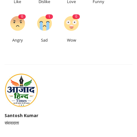
Like
Dislike
Love
Funny
0
1
0
Angry
Sad
Wow
Santosh Kumar
संवाददाता