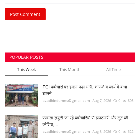
भिलाई नगर निगम की एमआईसी मेंबर रीता सिंह, पति और
पुत्र...
azadhindtimes@gmail.com
Aug 3, 2026
0
258
वेलनेस स्पा की आड़ में देह व्यापार का खुलासा, मैनेजर-
महिला...
azadhindtimes@gmail.com
Aug 9, 2026
0
206
उपसरपंच हत्याकांड का खुलासा, लूट के विरोध पर की थी
हत्या,...
azadhindtimes@gmail.com
Aug 5, 2026
0
205
RADIO SANGWARI (छत्तीसगढ़ी रेडियो चैनल)