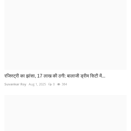
रजिस्ट्री का झांसा, 17 लाख की ठगी: बालाजी ड्रीम सिटी में...
Suvankar Roy
Aug 1, 2025
0
384
बम्लेश्वरी मंदिर ट्रस्ट के अध्यक्ष और राइस एसोसिएशन के...
Suvankar Roy
Jun 9, 2024
0
314