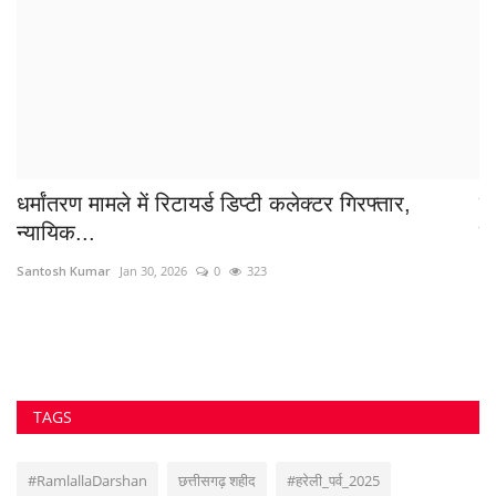
धर्मांतरण मामले में रिटायर्ड डिप्टी कलेक्टर गिरफ्तार,
ब
न्यायिक...
डॉ
Santosh Kumar
Jan 30, 2026
0
323
Sa
TAGS
#RamlallaDarshan
छत्तीसगढ़ शहीद
#हरेली_पर्व_2025