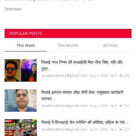
Testnews
मनोरंजन
सेहत
POPULAR POSTS
धर्म
This Week
This Month
All Time
करियर
भिलाई नगर निगम की एमआईसी मेंबर रीता सिंह, पति और
पुत्र...
राशिफल
azadhindtimes@gmail.com
Aug 3, 2026
0
240
खेल
भिलाई इस्पात संयंत्र लोहा चोरी केस: रसूखदार कारोबारी
भास्कर...
बिजनेस
azadhindtimes@gmail.com
Aug 1, 2026
0
231
फोटो
भिलाई में दिनदहाड़े चेन स्नेचिंग की कोशिश, महिला के गले...
azadhindtimes@gmail.com
Jul 31, 2026
0
205
वीडियो