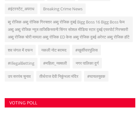
#इंटरस्टेट_अपराध
Breaking Crime News
ब्दु रोजिक अब्दु रोजिक गिरफ्तार अब्दु रोजिक दुबई Bigg Boss 16 Bigg Boss फेम
अब्दु अब्दु रोजिक न्यूज ताजिकिस्तानी सिंगर सोशल मीडिया स्टार दुबई एयरपोर्ट गिरफ्तारी
अब्दु रोजिक चोरी मामला अब्दु रोजिक ED केस अब्दु रोजिक दुबई अरेस्ट अब्दु रोजिक हॉटे
शव जंगल में दफन
नकली नोट बरामद
#खुर्सीपारपुलिस
#IllegalBetting
#महिला_नक्सली
नगर पालिका दुर्ग
उप सरपंच चुनाव
तीर्थराज देवी निकुंभला मंदिर
#घायलयुवक
VOTING POLL