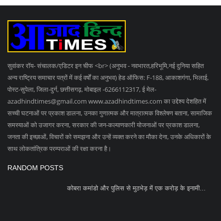
सुवांकर रॉय- संचालक/एडिटर इन चीफ <br> (अनुभव - नवभारत,हरिभूमि,नई दुनिया सहित
अन्य राष्ट्रिय समाचार पत्रों में कई वर्षों का अनुभव) हेड ऑफिस: F-188, आकाशगंगा, भिलाई,
पोस्ट-सुपेला, जिला-दुर्ग, छत्तीसगढ़, मोबाइल -6266112317, ई मेल
-
azadhindtimes@gmail.com
www.azadhindtimes.com का उद्देश्य देशहित में
सच्ची घटनाओं पर प्रकाश डालना, उनका गुणात्मक और मात्रात्मक विश्लेषण बताना, सामाजिक
समस्याओं को उजागर करना, सरकार की जन-कल्याणकारी योजनाओं पर प्रकाश डालना,
जनता की इच्छाओं, विचारों को समझना और उन्हें व्यक्त करने का मौका देना, उनके अधिकारों के
साथ लोकतांत्रिक परम्पराओं की रक्षा करना है।
RANDOM POSTS
कोबरा कमांडो और पुलिस से मुठभेड़ में एक करोड़ के इनामी...