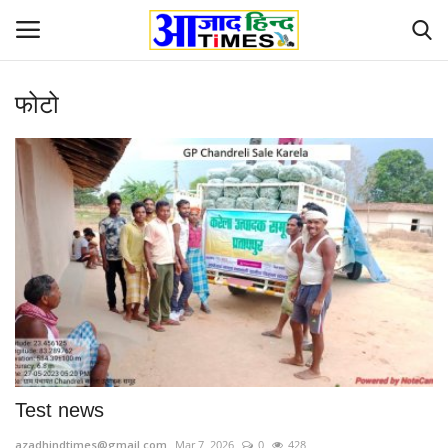
फोटो
Login
Register
Home
ओडिशा
Contact
देश-विदेश
छत्तीसगढ़ राज्य
Test news
दुनिया
azadhindtimes@gmail.com
Mar 7, 2026
0
428