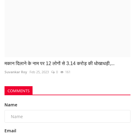
Comment
Post Comment
POPULAR POSTS
This Week
This Month
All Time