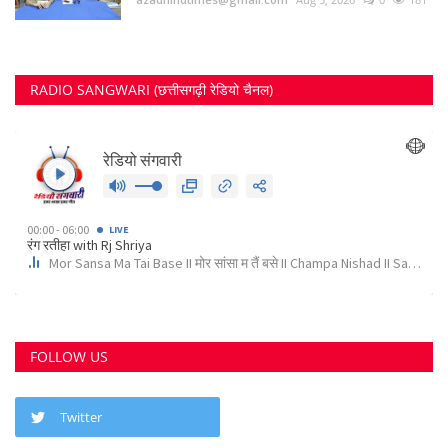
छत्तीसगढ़ राज्य
RECOMMENDED POSTS
कोर्ट के निर्देश पर दुर्ग के इस पेट्रोल पंप के खिलाफ अपराध...
Suvankar Roy
Aug 10, 2023
0
3788
भिलाई में लगेगा धीरेन्द्र शास्त्री का दिव्य दरबार, जयंती...
Suvankar Roy
Jul 25, 2023
0
3379
क्या 2 बेटी होना गुनाह है? कहते हुए पति-पत्नी ने खा लिया...
Suvankar Roy
Jun 21, 2023
0
2735
अंधे कत्ल की गुत्थी सुलझी, सरपंच निकला पिता का हत्यारा
Suvankar Roy
Jan 3, 2023
0
2992
नौकरी लगाने के नाम पर युवाओं से 10 लाख की ठगी