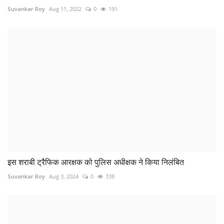
Suvankar Roy
Aug 11, 2022
0
191
इस शराबी ट्रैफिक आरक्षक को पुलिस अधीक्षक ने किया निलंबित
Suvankar Roy
Aug 3, 2024
0
338
मकान दिलाने के नाम पर 12 लोगों से 3.14 करोड़ की धोखाधड़ी,...
Suvankar Roy
Feb 25, 2023
0
161
COMMENTS
Name
Email