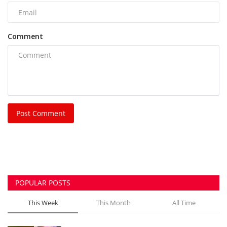
भिलाई नगर निगम की एमआईसी मेंबर रीता सिंह, पति और
पुत्र...
azadhindtimes@gmail.com
Aug 3, 2026
0
242
भिलाई इस्पात संयंत्र लोहा चोरी केस: रसूखदार कारोबारी
भास्कर...
azadhindtimes@gmail.com
Aug 1, 2026
0
232
भिलाई में दिनदहाड़े चेन स्नेचिंग की कोशिश, महिला के गले...
azadhindtimes@gmail.com
Jul 31, 2026
0
206
मॉर्निंग वॉक पर निकली बुजुर्ग महिला से 20 ग्राम सोने की...
azadhindtimes@gmail.com
Jul 31, 2026
0
198
उपसरपंच हत्याकांड का खुलासा, लूट के विरोध पर की थी
हत्या,...
azadhindtimes@gmail.com
Aug 5, 2026
0
181