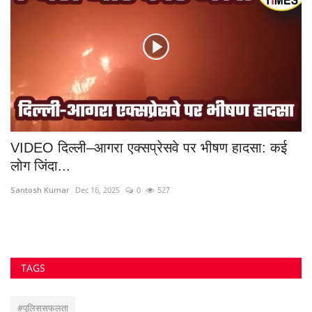
मुख्यमंत्री
अलीगढ़ हत्या मामला
#BookLaunch
VOTING POLL
सुवांकर रॉय- संचालक/एडिटर इन चीफ <br> (अनुभव - नवभारत,हरिभूमि,नई दुनिया सहित
अन्य राष्ट्रिय समाचार पत्रों में कई वर्षों का अनुभव) हेड ऑफिस: F-188, आकाशगंगा, भिलाई,
पोस्ट-सुपेला, जिला-दुर्ग, छत्तीसगढ़, मोबाइल -6266112317, ई मेल
-
azadhindtimes@gmail.com
www.azadhindtimes.com का उद्देश्य देशहित में