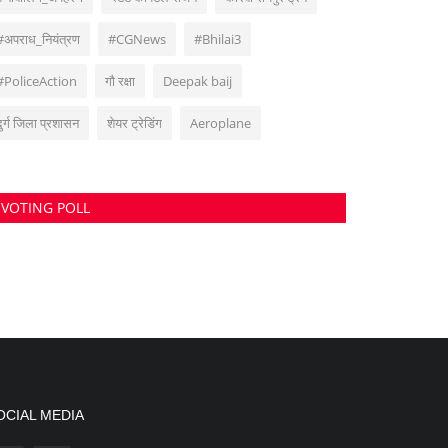
#अपराध_नियंत्रण
#CGNews
#Bhilai3
#PoliceAction
गौ रक्षा
Deepak baij
दुर्ग जिला प्रशासन
शेयर ट्रेडिंग
Aeroplane
VOTING POLL
OCIAL MEDIA