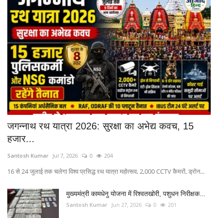
हथियार लहराकर फैला रहे थे दहशत, पुरानी भिलाई पुलिस ने 3 बदमाशों को दबोचा
खम्हरिया में 15 ग्राम चिट्टा हेरोइन के साथ भिलाई का तस्कर गिरफ्तार, 3.70 लाख की जब्ती
जगन्नाथ रथ यात्रा 2026: सुरक्षा का अभेद्य कवच, 15
हजार...
Santosh Kumar
Jul 7, 2026
0
204
16 से 24 जुलाई तक चलेगा विश्व प्रसिद्ध रथ यात्रा महोत्सव, 2,000 CCTV कैमरों, ड्रोन...
मुख्यमंत्री कामधेनु योजना में रिश्वतखोरी, पशुधन निरीक्षक...
Santosh Kumar
Jun 27, 2026
0
201