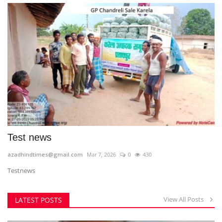
Test news
azadhindtimes@gmail.com
Mar 7, 2026
0
430
Testnews
View All Posts
LATEST POSTS