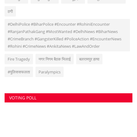
ठगी
#DelhiPolice #BiharPolice #Encounter #RohiniEncounter
#RanjanPathakGang #MostWanted #DelhiNews #BiharNews
#CrimeBranch #GangsterKilled #PoliceAction #EncounterNews
#Rohini #CrimeNews #AnkitaNews #LawAndOrder
Fire Tragedy
नगर निगम बैठक भिलाई
बलरामपुर हत्या
#पुलिससफलता
Paralympics
VOTING POLL