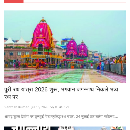
वीडियो कॉल रिकॉर्ड कर वायरल किया अश्लील वीडियो, यूपी से आरोपी गिरफ्तार
पुराने विवाद में खूनी संघर्ष, डंडों से पीट-पीटकर युवक की हत्या
रजत पदक विजेता ज्ञानेश्वरी यादव से मिले शिक्षा मंत्री गजेंद्र यादव, कहा- पूरे छत्तीसगढ़ और यादव समाज का बढ़ाया मान
100 CCTV कैमरों ने खोला अंधी हत्या का राज, दुर्ग पुलिस ने नागरिकों को किया सम्मानित
जहरीला घी और नकली हल्दी का खेल बेनकाब, दो राज्यों में छापेमारी से बड़ा खुलासा
एफसीआई दुर्ग के 44 हेल्परों को काम से हटाया, मजदूर संघ ने कलेक्टर से लगाई न्याय की गुहार
दंतेवाड़ा के कसौली कैंप में गूंजा जय श्रीराम, विधि-विधान से हुई श्री हनुमान जी की प्राण प्रतिष्ठा
सहायता का झांसा देकर किया अपहरण, फिर लूटपाट और ऑनलाइन ठगी; फरार आरोपी गिरफ्तार
10 लाख रुपये के संदिग्ध लेनदेन का खुलासा, ठगी के 13 म्यूल अकाउंट धारक गिरफ्तार
कॉलेज के पास ₹2.40 लाख की नशीली गोलियों के साथ दो नाबालिग दबोचे
पुरी रथ यात्रा 2026 शुरू, भगवान जगन्नाथ निकले भव्य
मां-बेटी का डबल मर्डर: दुष्कर्म का विरोध करने पर महिला की हत्या, रोती बच्ची को भी नहीं छोड़ा
रथ पर
10 अगस्त से पुराने भवन में शुरू होगा मॉडल रजिस्ट्री ऑफिस
Santosh Kumar
Jul 16, 2026
0
179
आईटीआई भिलाई में 10 अगस्त को लगेगा शिक्षुता मेला, 122 पदों पर सीधी भर्ती
आषाढ़ शुक्ल द्वितीया पर शुरू हुई विश्व प्रसिद्ध रथ यात्रा, 24 जुलाई तक चलेगा महोत्सव,...
छत्तीसगढ़ की माटी की आवाज अब दुनिया के स्मार्ट स्पीकर पर, 5 देशों में एक साथ ग्लोबल लॉन्च
ऑटो चालकों का होगा बारकोड आधारित सत्यापन, यातायात पुलिस ने जारी किए नए निर्देश