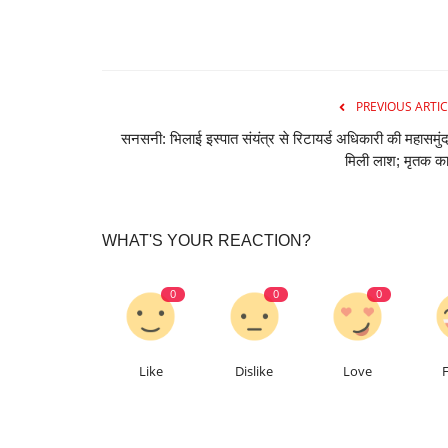
PREVIOUS ARTIC
सनसनी: भिलाई इस्पात संयंत्र से रिटायर्ड अधिकारी की महासमुंद 
VIDEO नगर निगम के अतिरिक्त आयुक्
मिली लाश; मृतक का
हमला, भाजपा नेता ने...
333
Suvankar Roy
Jul 4, 2025
0
1309
WHAT'S YOUR REACTION?
0
0
0
Like
Dislike
Love