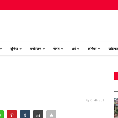
दुनिया
मनोरंजन
सेहत
धर्म
करियर
राशि
0
731