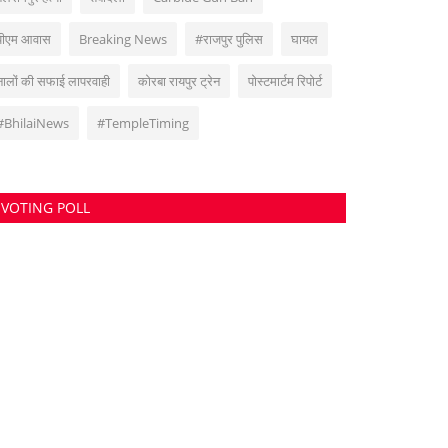
पीएम आवास
Breaking News
#राजपुर पुलिस
घायल
नालों की सफाई लापरवाही
कोरबा रायपुर ट्रेन
पोस्टमार्टम रिपोर्ट
#BhilaiNews
#TempleTiming
VOTING POLL