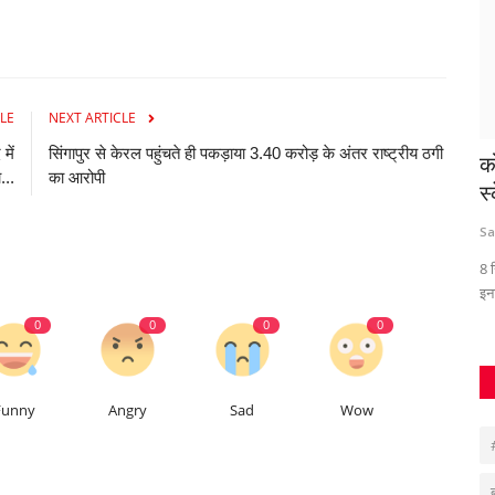
LE
NEXT ARTICLE
में
सिंगापुर से केरल पहुंचते ही पकड़ाया 3.40 करोड़ के अंतर राष्ट्रीय ठगी
त पर
कोलकाता में भिलाई का जलवा, ओपन नेशनल
ज
...
का आरोपी
स्केटिंग चैंपियनशिप...
रा
Santosh Kumar
Jun 22, 2026
0
131
az
8 खिलाड़ियों ने जीते मेडल, रोज सुबह 4 बजे से अभ्यास और कड़ी मेहनत का मिला
इनाम
0
0
0
0
Funny
Angry
Sad
Wow