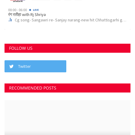
छत्तीसगढ़ राज्य
कोर्ट के निर्देश पर दुर्ग के इस पेट्रोल पंप के खिलाफ अपराध...
Suvankar Roy
Aug 10, 2023
0
3788
भिलाई में लगेगा धीरेन्द्र शास्त्री का दिव्य दरबार, जयंती...
Suvankar Roy
Jul 25, 2023
0
3379
क्या 2 बेटी होना गुनाह है? कहते हुए पति-पत्नी ने खा लिया...
Suvankar Roy
Jun 21, 2023
0
2735
अंधे कत्ल की गुत्थी सुलझी, सरपंच निकला पिता का हत्यारा
Suvankar Roy
Jan 3, 2023
0
2992