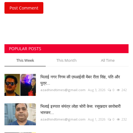
भिलाई में दिनदहाड़े चेन स्नेचिंग की कोशिश, महिला के गले...
azadhindtimes@gmail.com
Jul 31, 2026
0
206
मॉर्निंग वॉक पर निकली बुजुर्ग महिला से 20 ग्राम सोने की...
azadhindtimes@gmail.com
Jul 31, 2026
0
198
उपसरपंच हत्याकांड का खुलासा, लूट के विरोध पर की थी
हत्या,...
azadhindtimes@gmail.com
Aug 5, 2026
0
181
RADIO SANGWARI (छत्तीसगढ़ी रेडियो चैनल)