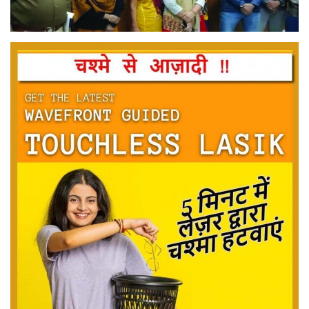
मनोरंजन
सेहत
धर्म
करियर
राशिफल
खेल
बिजनेस
फोटो
वीडियो