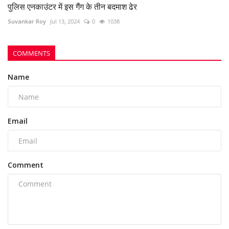
Post Comment
POPULAR POSTS
This Week
This Month
All Time
भिलाई नगर निगम की एमआईसी मेंबर रीता सिंह, पति और
पुत्र...
azadhindtimes@gmail.com
Aug 3, 2026
0
242
भिलाई इस्पात संयंत्र लोहा चोरी केस: रसूखदार कारोबारी
भास्कर...
azadhindtimes@gmail.com
Aug 1, 2026
0
232