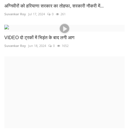
अग्निवीरों को हरियाणा सरकार का तोहफा, सरकारी नौकरी में...
Suvankar Roy
Jul 17, 2024
0
261
VIDEO दो ट्रकों में भिड़ंत के बाद लगी आग
Suvankar Roy
Jun 18, 2024
0
1652
जहरीली शराब पीने से 6 लोगों की मौत
Suvankar Roy
Nov 9, 2023
0
230
लड़की के परिजनों ने दामाद को उतारा मौत के घाट, लव मैरिज...
Suvankar Roy
Apr 23, 2024
0
736