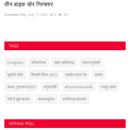
सुवांकर रॉय- संचालक/एडिटर इन चीफ <br> (अनुभव - नवभारत,हरिभूमि,नई दुनिया सहित
अन्य राष्ट्रिय समाचार पत्रों में कई वर्षों का अनुभव) हेड ऑफिस: F-188, आकाशगंगा, भिलाई,
पोस्ट-सुपेला, जिला-दुर्ग, छत्तीसगढ़, मोबाइल -6266112317, ई मेल
-
azadhindtimes@gmail.com
www.azadhindtimes.com का उद्देश्य देशहित में
सच्ची घटनाओं पर प्रकाश डालना, उनका गुणात्मक और मात्रात्मक विश्लेषण बताना, सामाजिक
समस्याओं को उजागर करना, सरकार की जन-कल्याणकारी योजनाओं पर प्रकाश डालना,
जनता की इच्छाओं, विचारों को समझना और उन्हें व्यक्त करने का मौका देना, उनके अधिकारों के
साथ लोकतांत्रिक परम्पराओं की रक्षा करना है।
RANDOM POSTS