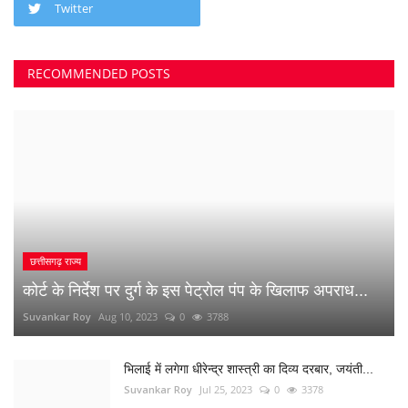
छत्तीसगढ़ राज्य
कोर्ट के निर्देश पर दुर्ग के इस पेट्रोल पंप के खिलाफ अपराध...
Suvankar Roy
Aug 10, 2023
0
3788
भिलाई में लगेगा धीरेन्द्र शास्त्री का दिव्य दरबार, जयंती...
Suvankar Roy
Jul 25, 2023
0
3378
क्या 2 बेटी होना गुनाह है? कहते हुए पति-पत्नी ने खा लिया...
Suvankar Roy
Jun 21, 2023
0
2735
अंधे कत्ल की गुत्थी सुलझी, सरपंच निकला पिता का हत्यारा
Suvankar Roy
Jan 3, 2023
0
2991