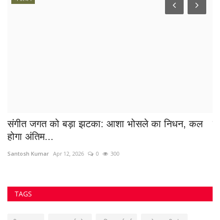
संगीत जगत को बड़ा झटका: आशा भोसले का निधन, कल
स
होगा अंतिम...
अर
Santosh Kumar
Apr 12, 2026
0
300
az
TAGS
पीएम आवास
एमएसएमई लोन
पुलिस कार्रवाई
#जेलधमकीकांड
#जनजागृति
क्राइम समाचार
ट्रैफिक पुलिस
Pusapati Ashok Gajapathi Raju
Jamul News
कोरबा रायपुर ट्रेन
#ShivamGreenCity
महापौर दुर्ग
#अमृत_योजना
#मेयरइनकाउंसिल
रायपुर पुलिस जांच