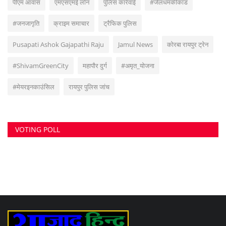
VOTING POLL
सुवांकर रॉय- संचालक/एडिटर इन चीफ <br> (अनुभव - नवभारत,हरिभूमि,नई दुनिया सहित
अन्य राष्ट्रिय समाचार पत्रों में कई वर्षों का अनुभव) हेड ऑफिस: F-188, आकाशगंगा, भिलाई,
पोस्ट-सुपेला, जिला-दुर्ग, छत्तीसगढ़, मोबाइल -6266112317, ई मेल
-
azadhindtimes@gmail.com
www.azadhindtimes.com का उद्देश्य देशहित में
सच्ची घटनाओं पर प्रकाश डालना, उनका गुणात्मक और मात्रात्मक विश्लेषण बताना, सामाजिक
समस्याओं को उजागर करना, सरकार की जन-कल्याणकारी योजनाओं पर प्रकाश डालना,
जनता की इच्छाओं, विचारों को समझना और उन्हें व्यक्त करने का मौका देना, उनके अधिकारों के