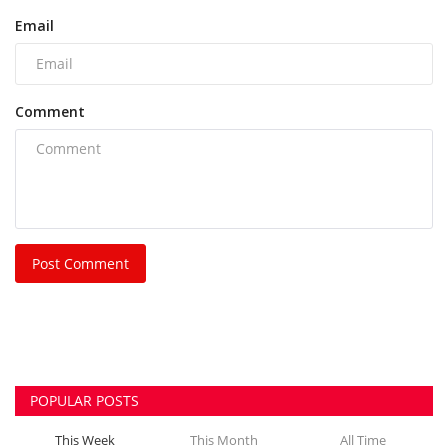
Post Comment
POPULAR POSTS
This Week
This Month
All Time
भिलाई नगर निगम की एमआईसी मेंबर रीता सिंह, पति और
पुत्र...
azadhindtimes@gmail.com
Aug 3, 2026
0
242
भिलाई इस्पात संयंत्र लोहा चोरी केस: रसूखदार कारोबारी
भास्कर...
azadhindtimes@gmail.com
Aug 1, 2026
0
232