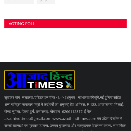
VOTING POLL
सुवांकर रॉय- संचालक/एडिटर इन चीफ <br> (अनुभव - नवभारत,हरिभूमि,नई दुनिया सहित
अन्य राष्ट्रिय समाचार पत्रों में कई वर्षों का अनुभव) हेड ऑफिस: F-188, आकाशगंगा, भिलाई,
पोस्ट-सुपेला, जिला-दुर्ग, छत्तीसगढ़, मोबाइल -6266112317, ई मेल
-
azadhindtimes@gmail.com
www.azadhindtimes.com का उद्देश्य देशहित में
सच्ची घटनाओं पर प्रकाश डालना, उनका गुणात्मक और मात्रात्मक विश्लेषण बताना, सामाजिक