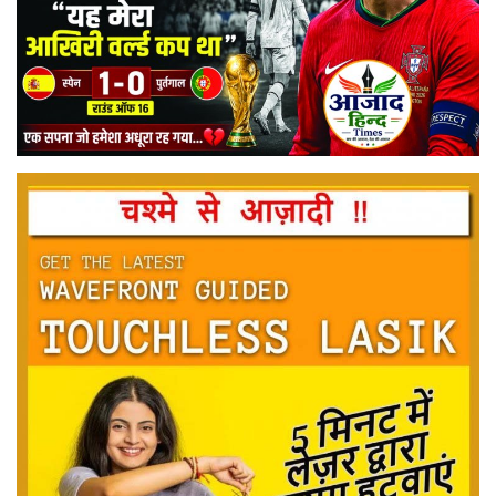
मनोरंजन
सेहत
धर्म
करियर
राशिफल
खेल
बिजनेस
फोटो
वीडियो