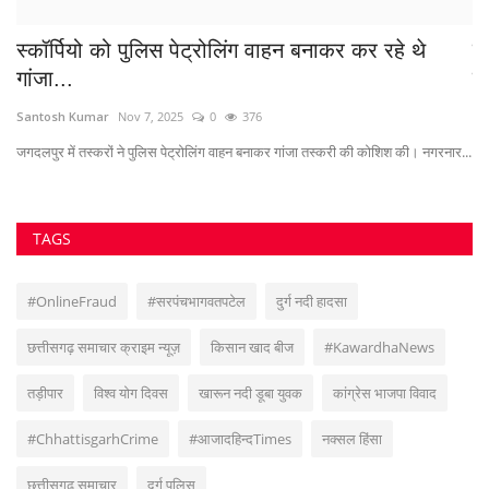
स्कॉर्पियो को पुलिस पेट्रोलिंग वाहन बनाकर कर रहे थे
ब
गांजा...
हा
Santosh Kumar
Nov 7, 2025
0
376
Su
जगदलपुर में तस्करों ने पुलिस पेट्रोलिंग वाहन बनाकर गांजा तस्करी की कोशिश की। नगरनार...
TAGS
#OnlineFraud
#सरपंचभागवतपटेल
दुर्ग नदी हादसा
छत्तीसगढ़ समाचार क्राइम न्यूज़
किसान खाद बीज
#KawardhaNews
तड़ीपार
विश्व योग दिवस
खारून नदी डूबा युवक
कांग्रेस भाजपा विवाद
#ChhattisgarhCrime
#आजादहिन्दTimes
नक्सल हिंसा
छत्तीसगढ़ समाचार
दुर्ग पुलिस