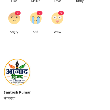
Like
Dislike
Love
Funny
0
0
0
Angry
Sad
Wow
Santosh Kumar
संवाददाता