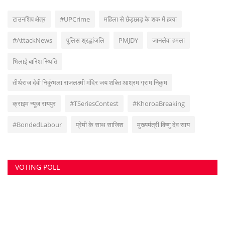
टाउनशिप क्षेत्र
#UPCrime
महिला से छेड़छाड़ के शक में हत्या
#AttackNews
पुलिस श्रद्धांजलि
PMJDY
जानलेवा हमला
भिलाई बारिश स्थिति
तीर्थराज देवी निकुंभला राजलक्ष्मी मंदिर जय शक्ति आश्रम ग्राम निकुम
क्राइम न्यूज रायपुर
#TSeriesContest
#KhoroaBreaking
#BondedLabour
प्रेमी के साथ साजिश
मुख्यमंत्री विष्णु देव साय
VOTING POLL