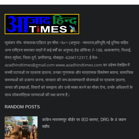
सुवांकर रॉय- संचालक/एडिटर इन चीफ <br> (अनुभव - नवभारत,हरिभूमि,नई दुनिया सहित
अन्य राष्ट्रिय समाचार पत्रों में कई वर्षों का अनुभव) हेड ऑफिस: F-188, आकाशगंगा, भिलाई,
पोस्ट-सुपेला, जिला-दुर्ग, छत्तीसगढ़, मोबाइल -6266112317, ई मेल
-
azadhindtimes@gmail.com
www.azadhindtimes.com का उद्देश्य देशहित में
सच्ची घटनाओं पर प्रकाश डालना, उनका गुणात्मक और मात्रात्मक विश्लेषण बताना, सामाजिक
समस्याओं को उजागर करना, सरकार की जन-कल्याणकारी योजनाओं पर प्रकाश डालना,
जनता की इच्छाओं, विचारों को समझना और उन्हें व्यक्त करने का मौका देना, उनके अधिकारों के
साथ लोकतांत्रिक परम्पराओं की रक्षा करना है।
RANDOM POSTS
कांकेर-नारायणपुर बॉर्डर पर IED ब्लास्ट, DRG के 4 जवान
शहीद