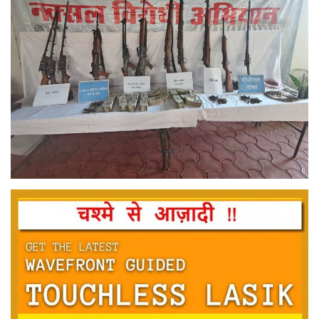
मनोरंजन
सेहत
धर्म
करियर
राशिफल
खेल
बिजनेस
फोटो
वीडियो