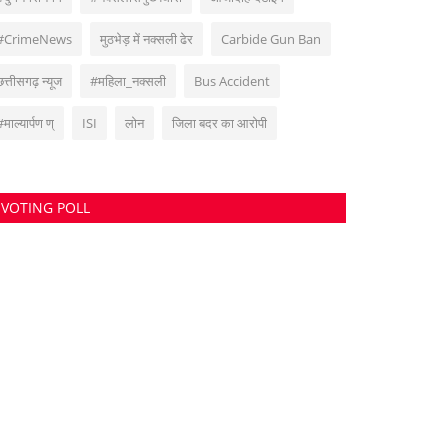
#CrimeNews
मुठभेड़ में नक्सली ढेर
Carbide Gun Ban
छत्तीसगढ़ न्यूज
#महिला_नक्सली
Bus Accident
#माल्यार्पण ण्
ISI
लोन
जिला बदर का आरोपी
VOTING POLL