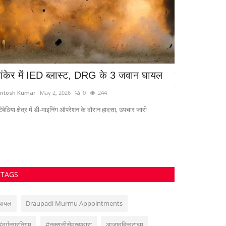
ांकेर में IED ब्लास्ट, DRG के 3 जवान घायल
खान सर की कोच
हड़कंप
ntosh Kumar
May 2, 2026
0
244
Santosh Kumar
J
ेबेठिया क्षेत्र में डी-माइनिंग ऑपरेशन के दौरान हादसा, उपचार जारी
TAGS
घायल
Draupadi Murmu Appointments
#दुर्गनगरनिगम
#नक्सलीसेमुख्यधारा
आजादहिन्दटाइम