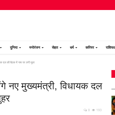
दुनिया
मनोरंजन
सेहत
धर्म
करियर
राशि
िधायक दल की बैठक में नाम पर लगी मुहर
होंगे नए मुख्यमंत्री, विधायक दल
ुहर
0
193