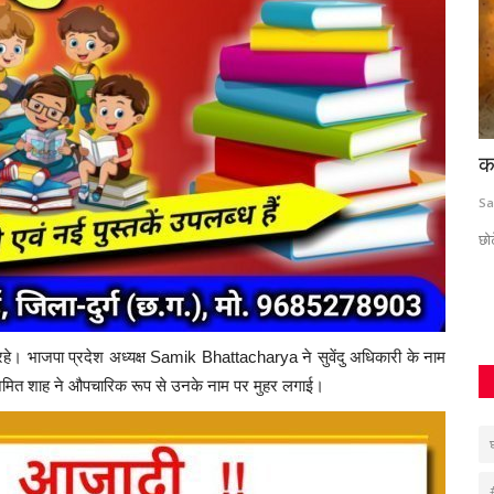
मौत
सब्जियों की आड़ में अफीम की खेती का खुलासा,
क
इस जिले में...
Sa
Santosh Kumar
Mar 23, 2026
0
332
छोट
मौजूद रहे। भाजपा प्रदेश अध्यक्ष Samik Bhattacharya ने सुवेंदु अधिकारी के नाम
द अमित शाह ने औपचारिक रूप से उनके नाम पर मुहर लगाई।