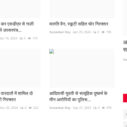
ुस कर एसडीएम से गाली
मारुति वैन, स्कूटी सहित चोर गिरफ्तार
े उपसरपंच...
Suvankar Roy
Apr 29, 2024
0
199
Apr 19, 2023
0
175
 धमका रहा
लूट के 2 आरोपियों को जामुल पुलिस ने चंद घंटों में
अ
किया...
स
Suvankar Roy
Sep 30, 2022
0
363
Sa
 धारदार हथियार
वारदातों में शामिल दो
आदिवासी युवती से सामूहिक दुष्कर्म के
ी गिरफ्तार
तीन आरोपियों का पुलिस...
Nov 20, 2024
0
222
Suvankar Roy
Sep 27, 2025
0
378