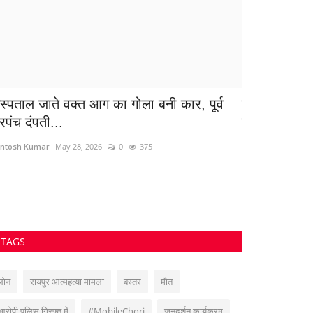
स्पताल जाते वक्त आग का गोला बनी कार, पूर्व
जन्मदिन के दि
रपंच दंपती...
मिला शव,...
ntosh Kumar
May 28, 2026
0
375
Santosh Kumar
J
महासमुंद के झारा गांव म
TAGS
लोन
रायपुर आत्महत्या मामला
बस्तर
मौत
आरोपी पुलिस गिरफ्त में
#MobileChori
जनदर्शन कार्यक्रम