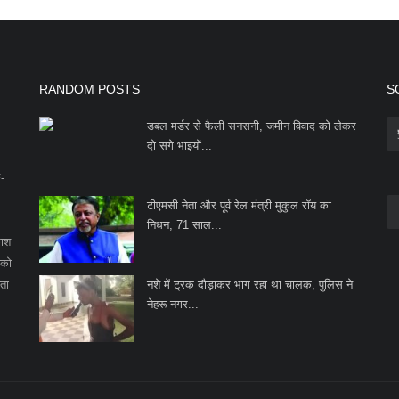
RANDOM POSTS
S
डबल मर्डर से फैली सनसनी, जमीन विवाद को लेकर
दो सगे भाइयों...
F-
टीएमसी नेता और पूर्व रेल मंत्री मुकुल रॉय का
निधन, 71 साल...
काश
 को
ता
नशे में ट्रक दौड़ाकर भाग रहा था चालक, पुलिस ने
नेहरू नगर...