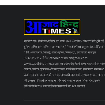
सुवांकर रॉय- संचालक/एडिटर इन चीफ <br> (अनुभव - नवभारत,हरिभूमि,नई
दुनिया सहित अन्य राष्ट्रिय समाचार पत्रों में कई वर्षों का अनुभव) हेड ऑफिस: 
188, आकाशगंगा, भिलाई, पोस्ट-सुपेला, जिला-दुर्ग, छत्तीसगढ़, मोबाइल
-6266112317, ई मेल
-azadhindtimes@gmail.com
www.azadhindtimes.com का उद्देश्य देशहित में सच्ची घटनाओं पर प्र
डालना, उनका गुणात्मक और मात्रात्मक विश्लेषण बताना, सामाजिक समस्याओं
उजागर करना, सरकार की जन-कल्याणकारी योजनाओं पर प्रकाश डालना, जन
की इच्छाओं, विचारों को समझना और उन्हें व्यक्त करने का मौका देना, उनके
अधिकारों के साथ लोकतांत्रिक परम्पराओं की रक्षा करना है।