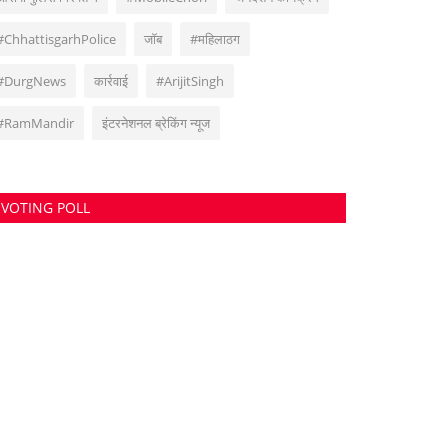
#ChhattisgarhPolice
जॉब
#महिलाठग
#DurgNews
कार्रवाई
#ArijitSingh
#RamMandir
इंटरनेशनल ब्रेकिंग न्यूज
VOTING POLL