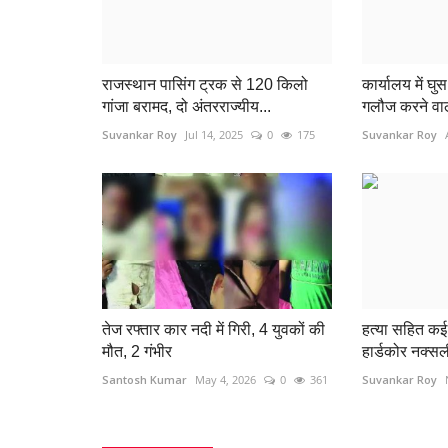
राजस्थान पासिंग ट्रक से 120 किलो
कार्यालय में घ
गांजा बरामद, दो अंतरराज्यीय...
गलौज करने वाल
Suvankar Roy
Jul 14, 2025
0
175
Suvankar Roy
या कुरैशी और विंग
बार के बाहर हथियार लहराकर लोगों को
था युवक, पुलिस...
464
azadhindtimes@gmail.com
Aug 5, 2026
0
69
दुर्ग जिले के नेवई थाना क्षेत्र के रिसाली में सार्वजनिक स्थान पर
लहराकर...
तेज रफ्तार कार नदी में गिरी, 4 युवकों की
हत्या सहित कई 
मौत, 2 गंभीर
हार्डकोर नक्सल
Santosh Kumar
May 4, 2026
0
361
Suvankar Roy