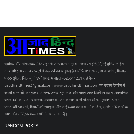
सुवांकर रॉय- संचालक/एडिटर इन चीफ <br> (अनुभव - नवभारत,हरिभूमि,नई दुनिया सहित
अन्य राष्ट्रिय समाचार पत्रों में कई वर्षों का अनुभव) हेड ऑफिस: F-188, आकाशगंगा, भिलाई,
पोस्ट-सुपेला, जिला-दुर्ग, छत्तीसगढ़, मोबाइल -6266112317, ई मेल
-
azadhindtimes@gmail.com
www.azadhindtimes.com का उद्देश्य देशहित में
सच्ची घटनाओं पर प्रकाश डालना, उनका गुणात्मक और मात्रात्मक विश्लेषण बताना, सामाजिक
समस्याओं को उजागर करना, सरकार की जन-कल्याणकारी योजनाओं पर प्रकाश डालना,
जनता की इच्छाओं, विचारों को समझना और उन्हें व्यक्त करने का मौका देना, उनके अधिकारों के
साथ लोकतांत्रिक परम्पराओं की रक्षा करना है।
RANDOM POSTS