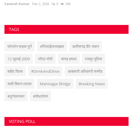
Santosh Kumar
Feb 2, 2026
0
346
TAGS
फोरलेन सड़क दुर्ग
#भिलाईताजाख़बर
छत्तीसगढ़ वीर जवान
12 जुलाई 2009
नरेंद्र मोदी
चापड़ हमला
रायपुर पुलिस
शहीद दिवस
#DrinkAndDrive
आबकारी अधिकारी सस्पेंड
रूसी विमान लापता
Mahisagar Bridge
Breaking News
#दुर्गसमाचार
#पौधारोपण
VOTING POLL