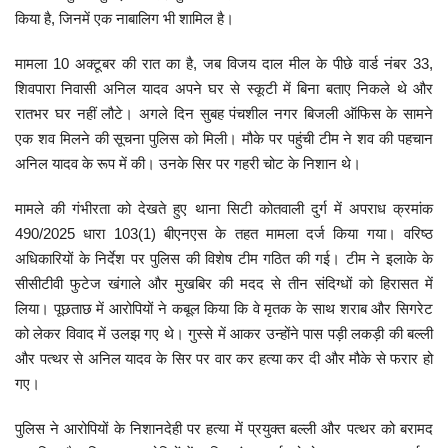
किया है, जिनमें एक नाबालिग भी शामिल है।
मनोरंजन
मामला 10 अक्टूबर की रात का है, जब विजय दाल मील के पीछे वार्ड नंबर 33,
सेहत
शिवपारा निवासी अनिल यादव अपने घर से स्कूटी में बिना बताए निकले थे और
रातभर घर नहीं लौटे। अगले दिन सुबह पंचशील नगर बिजली ऑफिस के सामने
धर्म
एक शव मिलने की सूचना पुलिस को मिली। मौके पर पहुंची टीम ने शव की पहचान
अनिल यादव के रूप में की। उनके सिर पर गहरी चोट के निशान थे।
करियर
मामले की गंभीरता को देखते हुए थाना सिटी कोतवाली दुर्ग में अपराध क्रमांक
490/2025 धारा 103(1) बीएनएस के तहत मामला दर्ज किया गया। वरिष्ठ
राशिफल
अधिकारियों के निर्देश पर पुलिस की विशेष टीम गठित की गई। टीम ने इलाके के
सीसीटीवी फुटेज खंगाले और मुखबिर की मदद से तीन संदिग्धों को हिरासत में
खेल
लिया। पूछताछ में आरोपियों ने कबूल किया कि वे मृतक के साथ शराब और सिगरेट
को लेकर विवाद में उलझ गए थे। गुस्से में आकर उन्होंने पास पड़ी लकड़ी की बल्ली
बिजनेस
और पत्थर से अनिल यादव के सिर पर वार कर हत्या कर दी और मौके से फरार हो
गए।
फोटो
पुलिस ने आरोपियों के निशानदेही पर हत्या में प्रयुक्त बल्ली और पत्थर को बरामद
वीडियो