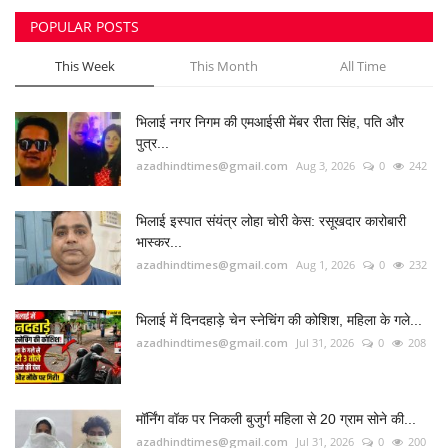
POPULAR POSTS
मनोरंजन
This Week
This Month
All Time
सेहत
भिलाई नगर निगम की एमआईसी मेंबर रीता सिंह, पति और
धर्म
पुत्र...
azadhindtimes@gmail.com
Aug 3, 2026
0
242
करियर
भिलाई इस्पात संयंत्र लोहा चोरी केस: रसूखदार कारोबारी
राशिफल
भास्कर...
azadhindtimes@gmail.com
Aug 1, 2026
0
232
खेल
भिलाई में दिनदहाड़े चेन स्नेचिंग की कोशिश, महिला के गले...
बिजनेस
azadhindtimes@gmail.com
Jul 31, 2026
0
208
फोटो
मॉर्निंग वॉक पर निकली बुजुर्ग महिला से 20 ग्राम सोने की...
वीडियो
azadhindtimes@gmail.com
Jul 31, 2026
0
200