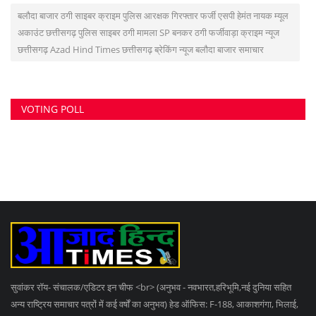
बलौदा बाजार ठगी साइबर क्राइम पुलिस आरक्षक गिरफ्तार फर्जी एसपी हेमंत नायक म्यूल
अकाउंट छत्तीसगढ़ पुलिस साइबर ठगी मामला SP बनकर ठगी फर्जीवाड़ा क्राइम न्यूज
छत्तीसगढ़ Azad Hind Times छत्तीसगढ़ ब्रेकिंग न्यूज बलौदा बाजार समाचार
VOTING POLL
सुवांकर रॉय- संचालक/एडिटर इन चीफ <br> (अनुभव - नवभारत,हरिभूमि,नई दुनिया सहित
अन्य राष्ट्रिय समाचार पत्रों में कई वर्षों का अनुभव) हेड ऑफिस: F-188, आकाशगंगा, भिलाई,