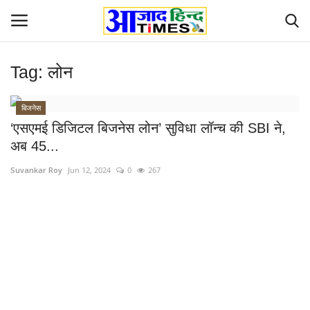
Tag:
लोन
Login
Register
बिजनेस
Home
‘एसएमई डिजिटल बिजनेस लोन’ सुविधा लॉन्च की SBI ने,
अब 45...
ओडिशा
Suvankar Roy
Jun 12, 2024
0
267
Contact
देश-विदेश
छत्तीसगढ़ राज्य
दुनिया