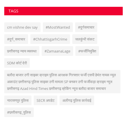
TAGS
cm vishne dev say
#MostWanted
#दुर्गसमाचार
#दुर्ग_समाचार
#ChhattisgarhCrime
जलकुंभी संकट
छत्तीसगढ़ न्याय व्यवस्था
#ZamaanaLage
#फर्जीनियुक्ति
SDM कोर्ट देरी
बलौदा बाजार ठगी साइबर क्राइम पुलिस आरक्षक गिरफ्तार फर्जी एसपी हेमंत नायक म्यूल
अकाउंट छत्तीसगढ़ पुलिस साइबर ठगी मामला SP बनकर ठगी फर्जीवाड़ा क्राइम न्यूज
छत्तीसगढ़ Azad Hind Times छत्तीसगढ़ ब्रेकिंग न्यूज बलौदा बाजार समाचार
नारायणपुर पुलिस
SECR अपडेट
अलीगढ़ पुलिस कार्रवाई
#छत्तीसगढ़_पुलिस