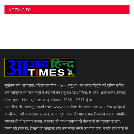
VOTING POLL
सुवांकर रॉय- संचालक/एडिटर इन चीफ <br> (अनुभव - नवभारत,हरिभूमि,नई दुनिया सहित
अन्य राष्ट्रिय समाचार पत्रों में कई वर्षों का अनुभव) हेड ऑफिस: F-188, आकाशगंगा, भिलाई,
पोस्ट-सुपेला, जिला-दुर्ग, छत्तीसगढ़, मोबाइल -6266112317, ई मेल
-
azadhindtimes@gmail.com
www.azadhindtimes.com का उद्देश्य देशहित में
सच्ची घटनाओं पर प्रकाश डालना, उनका गुणात्मक और मात्रात्मक विश्लेषण बताना, सामाजिक
समस्याओं को उजागर करना, सरकार की जन-कल्याणकारी योजनाओं पर प्रकाश डालना,
जनता की इच्छाओं, विचारों को समझना और उन्हें व्यक्त करने का मौका देना, उनके अधिकारों के