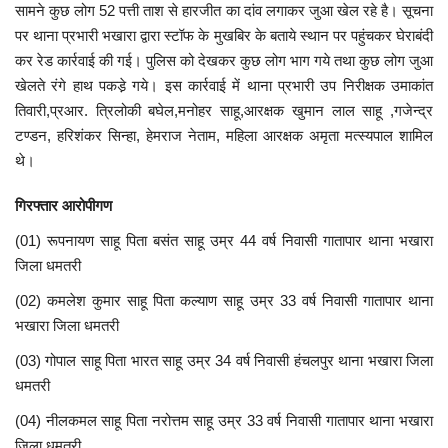
सामने कुछ लोग 52 पत्ती ताश से हारजीत का दांव लगाकर जुआ खेल रहे है। सूचना
मनोरंजन
पर थाना प्रभारी भखारा द्वारा स्टॉफ के मुखबिर के बताये स्थान पर पहुंचकर घेराबंदी
कर रेड कार्रवाई की गई। पुलिस को देखकर कुछ लोग भाग गये तथा कुछ लोग जुआ
सेहत
खेलते रंगे हाथ पकडे़ गये। इस कार्रवाई
में थाना प्रभारी उप निरीक्षक उमाकांत
तिवारी,प्रआर. त्रिलोकी बघेल,मनोहर साहू,आरक्षक खुमान लाल साहू ,गजेन्द्र
टण्डन, हरिशंकर सिन्हा, हेमराज नेताम, महिला आरक्षक अमृता मत्स्यपाल शामिल
धर्म
थे।
करियर
गिरफ्तार आरोपीगण
राशिफल
(01) रूपनायण साहू पिता बसंत साहू उम्र 44 वर्ष निवासी गातापार थाना भखारा
जिला धमतरी
खेल
(02) कमलेश कुमार साहू पिता कल्याण साहू उम्र 33 वर्ष निवासी गातापार थाना
भखारा जिला धमतरी
बिजनेस
(03) गोपाल साहू पिता भारत साहू उम्र 34 वर्ष निवासी हंचलपुर थाना भखारा जिला
धमतरी
फोटो
(04) नीलकमल साहू पिता नरोत्तम साहू उम्र 33 वर्ष निवासी गातापार थाना भखारा
वीडियो
जिला धमतरी