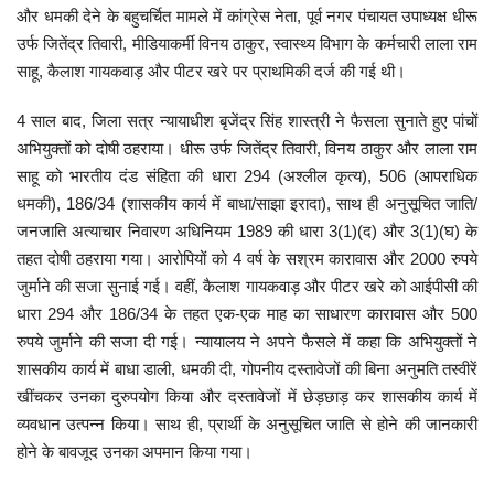
और धमकी देने के बहुचर्चित मामले में कांग्रेस नेता, पूर्व नगर पंचायत उपाध्यक्ष धीरू
मनोरंजन
उर्फ जितेंद्र तिवारी, मीडियाकर्मी विनय ठाकुर, स्वास्थ्य विभाग के कर्मचारी लाला राम
साहू, कैलाश गायकवाड़ और पीटर खरे पर प्राथमिकी दर्ज की गई थी।
सेहत
4 साल बाद, जिला सत्र न्यायाधीश बृजेंद्र सिंह शास्त्री ने फैसला सुनाते हुए पांचों
अभियुक्तों को दोषी ठहराया। धीरू उर्फ जितेंद्र तिवारी, विनय ठाकुर और लाला राम
धर्म
साहू को भारतीय दंड संहिता की धारा 294 (अश्लील कृत्य), 506 (आपराधिक
धमकी), 186/34 (शासकीय कार्य में बाधा/साझा इरादा), साथ ही अनुसूचित जाति/
करियर
जनजाति अत्याचार निवारण अधिनियम 1989 की धारा 3(1)(द) और 3(1)(घ) के
तहत दोषी ठहराया गया। आरोपियों को 4 वर्ष के सश्रम कारावास और 2000 रुपये
राशिफल
जुर्माने की सजा सुनाई गई। वहीं, कैलाश गायकवाड़ और पीटर खरे को आईपीसी की
धारा 294 और 186/34 के तहत एक-एक माह का साधारण कारावास और 500
खेल
रुपये जुर्माने की सजा दी गई। न्यायालय ने अपने फैसले में कहा कि अभियुक्तों ने
शासकीय कार्य में बाधा डाली, धमकी दी, गोपनीय दस्तावेजों की बिना अनुमति तस्वीरें
बिजनेस
खींचकर उनका दुरुपयोग किया और दस्तावेजों में छेड़छाड़ कर शासकीय कार्य में
व्यवधान उत्पन्न किया। साथ ही, प्रार्थी के अनुसूचित जाति से होने की जानकारी
फोटो
होने के बावजूद उनका अपमान किया गया।
वीडियो