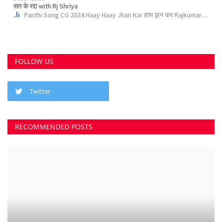
RECOMMENDED POSTS
छत्तीसगढ़ राज्य
कोर्ट के निर्देश पर दुर्ग के इस पेट्रोल पंप के खिलाफ अपराध...
Suvankar Roy
Aug 10, 2023
0
3791
भिलाई में लगेगा धीरेन्द्र शास्त्री का दिव्य दरबार, जयंती...
Suvankar Roy
Jul 25, 2023
0
3380