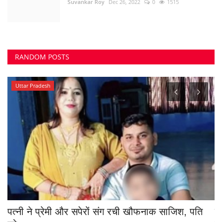
पत्नी ने प्रेमी और सपेरों संग रची खौफनाक साजिश, पति
हत
को...
स्
azadhindtimes@gmail.com
Jul 18, 2026
0
299
az
भिल
TAGS
#Bhilai3 #DurgNews #CourtSuicide #ClerkSuicide #BhilaiNews