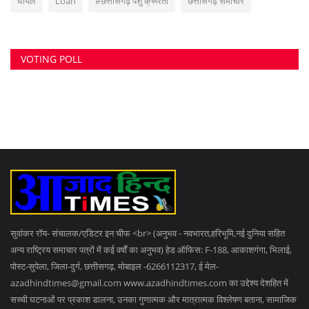
सुवांकर रॉय- संचालक/एडिटर इन चीफ <br> (अनुभव - नवभारत,हरिभूमि,नई दुनिया सहित
अन्य राष्ट्रिय समाचार पत्रों में कई वर्षों का अनुभव) हेड ऑफिस: F-188, आकाशगंगा, भिलाई,
पोस्ट-सुपेला, जिला-दुर्ग, छत्तीसगढ़, मोबाइल -6266112317, ई मेल
-
azadhindtimes@gmail.com
www.azadhindtimes.com का उद्देश्य देशहित में
सच्ची घटनाओं पर प्रकाश डालना, उनका गुणात्मक और मात्रात्मक विश्लेषण बताना, सामाजिक
समस्याओं को उजागर करना, सरकार की जन-कल्याणकारी योजनाओं पर प्रकाश डालना,
जनता की इच्छाओं, विचारों को समझना और उन्हें व्यक्त करने का मौका देना, उनके अधिकारों के
साथ लोकतांत्रिक परम्पराओं की रक्षा करना है।
RANDOM POSTS
शराब लेने गए युवकों पर हमला: लूट के विरोध में चाकूबाजी,...