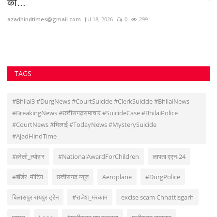
#BreakingNews #छत्तीसगढ़समाचार #SuicideCase #BhilaiPolice
#CourtNews #भिलाई #TodayNews #MysterySuicide
#AjadHindTime
#हरेली_त्योहार
#NationalAwardForChildren
लापता एएन-24
#बॉर्डर_मीटिंग
छत्तीसगढ़ न्यूज
Aeroplane
#DurgPolice
बिलासपुर रायपुर ट्रेन
#राजेश_मरकाम
excise scam Chhattisgarh
घायल
Loan
#छत्तीसगढ़ पशु क्रूरता
छत्तीसगढ़ समाचार
VOTING POLL