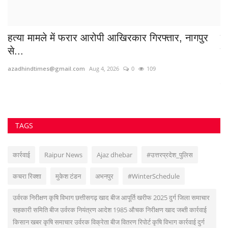
हत्या मामले में फरार आरोपी आखिरकार गिरफ्तार, नागपुर
भि
से...
ख
azadhindtimes@gmail.com
Aug 4, 2026
0
109
Sa
विश
TAGS
कार्रवाई
Raipur News
Ajaz dhebar
#उत्तरप्रदेश_पुलिस
कचरा रिक्शा
मुकेश टंडन
अभनपुर
#WinterSchedule
उर्वरक निरीक्षण कृषि विभाग छत्तीसगढ़ खाद बीज आपूर्ति खरीफ 2025 दुर्ग जिला समाचार
सहकारी समिति बीज उर्वरक नियंत्रण आदेश 1985 औचक निरीक्षण खाद जब्ती कार्रवाई
किसान खबर कृषि समाचार उर्वरक विक्रेता बीज वितरण रिपोर्ट कृषि विभाग कार्रवाई दुर्ग