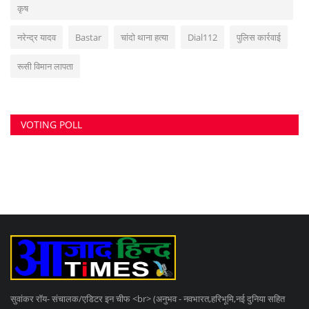
कृष
नरेन्द्र यादव
Bastar
चांदो थाना हत्या
Dial112
पुलिस कार्रवाई
रूसी विमान लापता
VOTING POLL
सुवांकर रॉय- संचालक/एडिटर इन चीफ <br> (अनुभव - नवभारत,हरिभूमि,नई दुनिया सहित