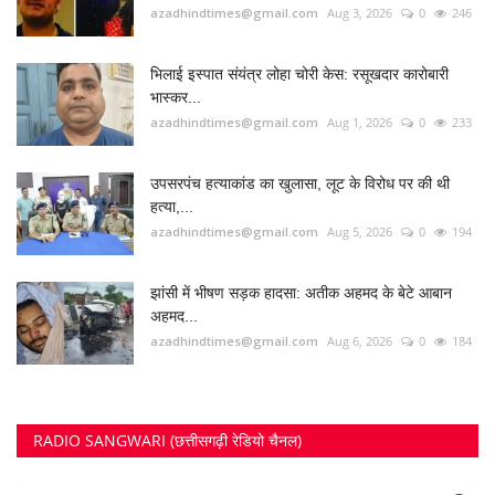
azadhindtimes@gmail.com
Aug 3, 2026
0
246
भिलाई इस्पात संयंत्र लोहा चोरी केस: रसूखदार कारोबारी
भास्कर...
azadhindtimes@gmail.com
Aug 1, 2026
0
233
उपसरपंच हत्याकांड का खुलासा, लूट के विरोध पर की थी
हत्या,...
azadhindtimes@gmail.com
Aug 5, 2026
0
194
झांसी में भीषण सड़क हादसा: अतीक अहमद के बेटे आबान
अहमद...
azadhindtimes@gmail.com
Aug 6, 2026
0
184
RADIO SANGWARI (छत्तीसगढ़ी रेडियो चैनल)