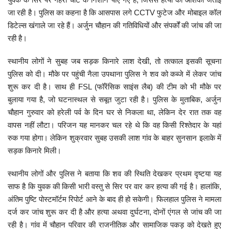
जा रही है। पुलिस का कहना है कि आसपास लगे CCTV फुटेज और मोबाइल कॉल
मनोरंजन
डिटेल्स खंगाले जा रहे हैं। अर्जुन चौहान की गतिविधियों और संपर्कों की जांच की जा
रही है।
सेहत
स्थानीय लोगों ने सुबह जब सड़क किनारे लाश देखी, तो तत्काल इसकी सूचना
धर्म
पुलिस को दी। मौके पर पहुंची नैला उपथाना पुलिस ने शव को कब्जे में लेकर जांच
शुरू कर दी है। साथ ही FSL (फॉरेंसिक साइंस लैब) की टीम को भी मौके पर
करियर
बुलाया गया है, जो घटनास्थल से सबूत जुटा रही है। पुलिस के मुताबिक, अर्जुन
चौहान गुरुवार को हरेली पर्व के दिन घर से निकला था, लेकिन देर रात तक वह
राशिफल
वापस नहीं लौटा। परिजन यह मानकर चल रहे थे कि वह किसी रिश्तेदार के यहां
रुक गया होगा। लेकिन शुक्रवार सुबह उसकी लाश गांव के बाहर सुनसान इलाके में
खेल
सड़क किनारे मिली।
स्थानीय लोगों और पुलिस ने बताया कि शव की स्थिति देखकर प्रथम दृष्टया यह
बिजनेस
साफ है कि युवक की किसी भारी वस्तु से सिर पर वार कर हत्या की गई है। हालांकि,
अंतिम पुष्टि पोस्टमॉर्टम रिपोर्ट आने के बाद ही हो सकेगी। फिलहाल पुलिस ने मामला
फोटो
दर्ज कर जांच शुरू कर दी है और हत्या अथवा दुर्घटना, दोनों एंगल से जांच की जा
रही है। गांव में चौहान परिवार की राजनीतिक और सामाजिक पकड़ को देखते हुए
वीडियो