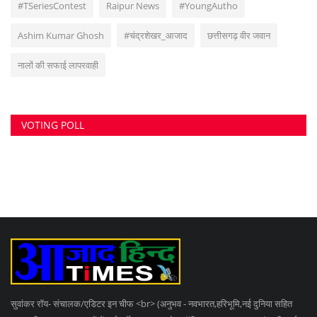
#TSeriesContest
Raipur News
#YoungAutho
Ashim Kumar Ghosh
#चंद्रशेखर_आजाद
छत्तीसगढ़ वीर जवान
नालों की सफाई लापरवाही
VOTING POLL
सुवांकर रॉय- संचालक/एडिटर इन चीफ <br> (अनुभव - नवभारत,हरिभूमि,नई दुनिया सहित