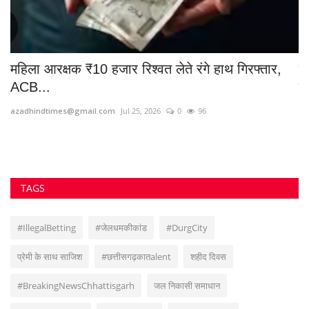
महिला आरक्षक ₹10 हजार रिश्वत लेते रंगे हाथ गिरफ्तार,
क
ACB...
न
azadhindtimes@gmail.com
Jul 25, 2026
0
96
az
उत्
TAGS
#IllegalBetting
#जेलधमकीकांड
#DurgCity
प्रेमी के साथ साजिश
#छत्तीसगढ़कातalent
शहीद दिवस
#BreakingNewsChhattisgarh
जल निकासी समाधान