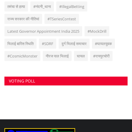
तमंचा से हत्या
#नंदनी_थाना
#IllegalBetting
राज्य सरकार की नीतियां
#TSeriesContest
Latest Governor Appointment India 2025
#MockDrill
भिलाई बारिश स्थिति
#SDRF
दुर्ग भिलाई समाचार
#घायलयुवक
#CosmicMonster
नीरज पाल भिलाई
घायल
#रायपुरचोरी
VOTING POLL