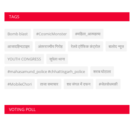
TAGS
Bomb blast
#CosmicMonster
#महिला_आत्महत्या
आजादहिन्दटाइम
अंतरराज्यीय गिरोह
रेलवे ट्रैफिक कंट्रोल
बालोद न्यूज
YOUTH CONGRESS
सुपेला थाना
#mahasamund_police #chhattisgarh_police
शराब घोटाला
#MobileChori
ताजा समाचार
शव जंगल में दफन
#जेलसेधमकी
VOTING POLL