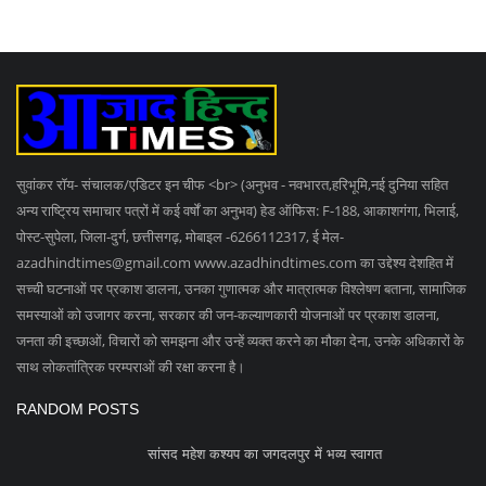
सुवांकर रॉय- संचालक/एडिटर इन चीफ <br> (अनुभव - नवभारत,हरिभूमि,नई दुनिया सहित
अन्य राष्ट्रिय समाचार पत्रों में कई वर्षों का अनुभव) हेड ऑफिस: F-188, आकाशगंगा, भिलाई,
पोस्ट-सुपेला, जिला-दुर्ग, छत्तीसगढ़, मोबाइल -6266112317, ई मेल
-
azadhindtimes@gmail.com
www.azadhindtimes.com का उद्देश्य देशहित में
सच्ची घटनाओं पर प्रकाश डालना, उनका गुणात्मक और मात्रात्मक विश्लेषण बताना, सामाजिक
समस्याओं को उजागर करना, सरकार की जन-कल्याणकारी योजनाओं पर प्रकाश डालना,
जनता की इच्छाओं, विचारों को समझना और उन्हें व्यक्त करने का मौका देना, उनके अधिकारों के
साथ लोकतांत्रिक परम्पराओं की रक्षा करना है।
RANDOM POSTS
सांसद महेश कश्यप का जगदलपुर में भव्य स्वागत