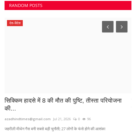
RANDOM POSTS
देश-विदेश
सिक्किम हादसे में 8 की मौत की पुष्टि, तीस्ता परियोजना
ज
की...
वर
azadhindtimes@gmail.com
Jul 21, 2026
0
96
Su
जहरीली मीथेन गैस बनी सबसे बड़ी चुनौती; 27 लोगों के फंसे होने की आशंका