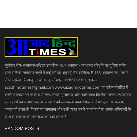
सुवांकर रॉय- संचालक/एडिटर इन चीफ <br> (अनुभव - नवभारत,हरिभूमि,नई दुनिया सहित
अन्य राष्ट्रिय समाचार पत्रों में कई वर्षों का अनुभव) हेड ऑफिस: F-188, आकाशगंगा, भिलाई,
पोस्ट-सुपेला, जिला-दुर्ग, छत्तीसगढ़, मोबाइल -6266112317, ई मेल
-
azadhindtimes@gmail.com
www.azadhindtimes.com का उद्देश्य देशहित में
सच्ची घटनाओं पर प्रकाश डालना, उनका गुणात्मक और मात्रात्मक विश्लेषण बताना, सामाजिक
समस्याओं को उजागर करना, सरकार की जन-कल्याणकारी योजनाओं पर प्रकाश डालना,
जनता की इच्छाओं, विचारों को समझना और उन्हें व्यक्त करने का मौका देना, उनके अधिकारों के
साथ लोकतांत्रिक परम्पराओं की रक्षा करना है।
RANDOM POSTS