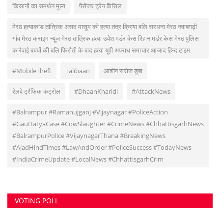
किसानों का समर्थन मूल्य
पैसेंजर ट्रेन कैंसिल
मेरठ हत्याकांड तांत्रिक असद मासूम की हत्या तंत्र क्रिया बलि सरधना मेरठ नवाबगढ़ी
गांव मेरठ क्राइम न्यूज मेरठ तांत्रिक हत्या उवैश मर्डर केस रिहान मर्डर केस मेरठ पुलिस
कार्रवाई बच्चों की बलि फिरौती के बाद हत्या यूपी अपराध समाचार आजाद हिन्द टाइम
#MobileTheft
Talibaan
आशीष सरोज डूबा
रेलवे ट्रैफिक कंट्रोल
#DhaanKharidi
#AttackNews
#Balrampur #Ramanujganj #Vijaynagar #PoliceAction
#GauHatyaCase #CowSlaughter #CrimeNews #ChhattisgarhNews
#BalrampurPolice #VijaynagarThana #BreakingNews
#AjadHindTimes #LawAndOrder #PoliceSuccess #TodayNews
#IndiaCrimeUpdate #LocalNews #ChhattisgarhCrim
VOTING POLL