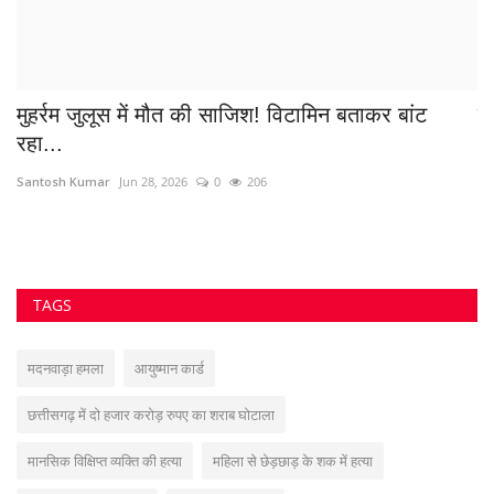
मुहर्रम जुलूस में मौत की साजिश! विटामिन बताकर बांट
दे
रहा...
Sa
Santosh Kumar
Jun 28, 2026
0
206
TAGS
मदनवाड़ा हमला
आयुष्मान कार्ड
छत्तीसगढ़ में दो हजार करोड़ रुपए का शराब घोटाला
मानसिक विक्षिप्त व्यक्ति की हत्या
महिला से छेड़छाड़ के शक में हत्या