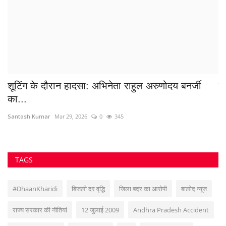
बर्थडे पार्टी के बाद पाटन में खूनी संघर्ष, एक युवक के पिता...
हस
Suvankar Roy
Jul 24, 2022
0
360
Sa
TAGS
#DhaanKharidi
बिजली दर वृद्धि
जिला बदर का आरोपी
बालोद न्यूज
राज्य सरकार की नीतियां
12 जुलाई 2009
Andhra Pradesh Accident