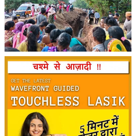
मनोरंजन
सेहत
धर्म
करियर
राशिफल
खेल
बिजनेस
फोटो
वीडियो