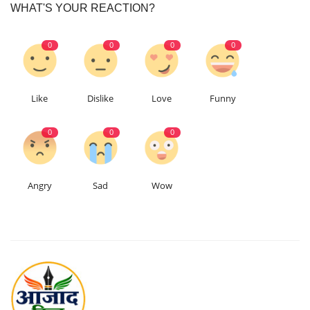
WHAT'S YOUR REACTION?
0
0
0
0
Like
Dislike
Love
Funny
0
0
0
Angry
Sad
Wow