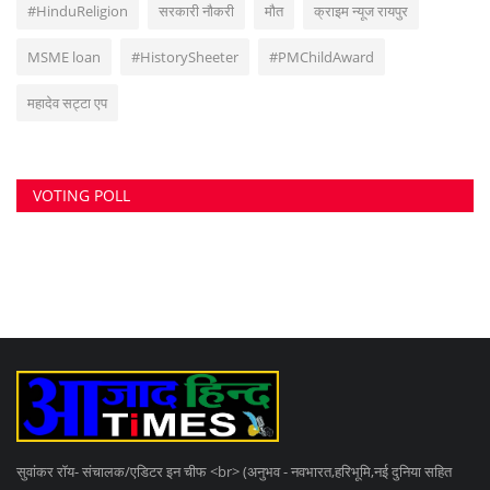
#HinduReligion
सरकारी नौकरी
मौत
क्राइम न्यूज रायपुर
MSME loan
#HistorySheeter
#PMChildAward
महादेव सट्टा एप
VOTING POLL
सुवांकर रॉय- संचालक/एडिटर इन चीफ <br> (अनुभव - नवभारत,हरिभूमि,नई दुनिया सहित