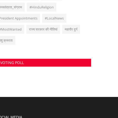
#स्वतंत्रता_संग्राम
#HinduReligion
President Appointments
#LocalNews
#MostWanted
राज्य सरकार की नीतियां
महापौर दुर्ग
पशु क्रूरता
VOTING POLL
OCIAL MEDIA