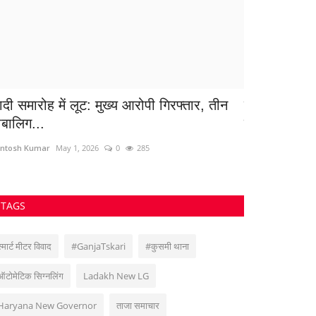
ुरानी विवाद को लेकर मजदूर की पिटाई, अपराध
संदिग्ध आईएस
्ज
युवाओं का ब्रे
vankar Roy
Oct 27, 2022
0
256
Santosh Kumar
M
TAGS
स्मार्ट मीटर विवाद
#GanjaTskari
#कुसमी थाना
ऑटोमेटिक सिग्नलिंग
Ladakh New LG
Haryana New Governor
ताजा समाचार