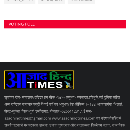
सुवांकर रॉय- संचालक/एडिटर इन चीफ <br> (अनुभव - नवभारत,हरिभूमि,नई दुनिया सहित
अन्य राष्ट्रिय समाचार पत्रों में कई वर्षों का अनुभव) हेड ऑफिस: F-188, आकाशगंगा, भिलाई,
पोस्ट-सुपेला, जिला-दुर्ग, छत्तीसगढ़, मोबाइल -6266112317, ई मेल
-
azadhindtimes@gmail.com
www.azadhindtimes.com का उद्देश्य देशहित में
सच्ची घटनाओं पर प्रकाश डालना, उनका गुणात्मक और मात्रात्मक विश्लेषण बताना, सामाजिक
समस्याओं को उजागर करना, सरकार की जन-कल्याणकारी योजनाओं पर प्रकाश डालना,
जनता की इच्छाओं, विचारों को समझना और उन्हें व्यक्त करने का मौका देना, उनके अधिकारों के
साथ लोकतांत्रिक परम्पराओं की रक्षा करना है।
RANDOM POSTS
GST डिप्टी कमिश्नर 50 हजार की रिश्वत लेते गिरफ्तार,
विजिलेंस...
VIDEO दिल्ली–आगरा एक्सप्रेसवे पर भीषण हादसा: कई लोग