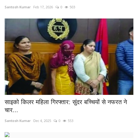
Santosh Kumar
Feb 17, 2026
0
503
मनोरंजन
सेहत
धर्म
करियर
राशिफल
खेल
साइको किलर महिला गिरफ्तार: सुंदर बच्चियों से नफरत ने
बिजनेस
चार...
फोटो
Santosh Kumar
Dec 4, 2025
0
553
वीडियो