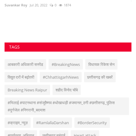
विद्युत दरों में बढ़ोतरी
#ChhattisgarhNews
छत्तीसगढ़ की खबरें
Breaking News Raipur
शहीद विनोद चौबे
#भिलाई #पाटनथाना #संजूवैष्णव #धोखाधड़ी #जमानत_ठगी #छत्तीसगढ़_पुलिस
#दुर्गजेल #निगरानी_बदमाश
#क्राइम_न्यूज़
#RamlallaDarshan
#BorderSecurity
#पर्यावरण_अभियान
छत्तीसगढ़ महंगाई
Heart attack
VOTING POLL