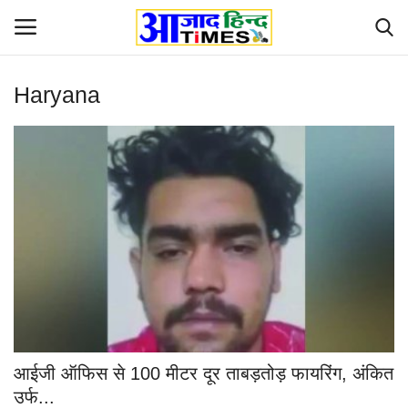
Haryana
Login
Register
Home
ओडिशा
Contact
देश-विदेश
छत्तीसगढ़ राज्य
आईजी ऑफिस से 100 मीटर दूर ताबड़तोड़ फायरिंग, अंकित
दुनिया
उर्फ...