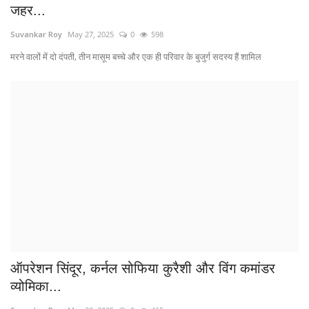
जहर...
Suvankar Roy
May 27, 2025
0
598
मरने वालों में दो दंपती, तीन मासूम बच्चे और एक ही परिवार के बुजुर्ग सदस्य हैं शामिल
ऑपरेशन सिंदूर, कर्नल सोफिया कुरैशी और विंग कमांडर
व्योमिका...
Suvankar Roy
May 20, 2025
0
465
विश्वविद्यालय में लगी है कंडोम वेंडिंग मशीन
एक और पाकिस्तानी जासूस तारीफ गिरफ्तार, भारतीय सैन्य
गतिविधियों...
Suvankar Roy
May 19, 2025
0
391