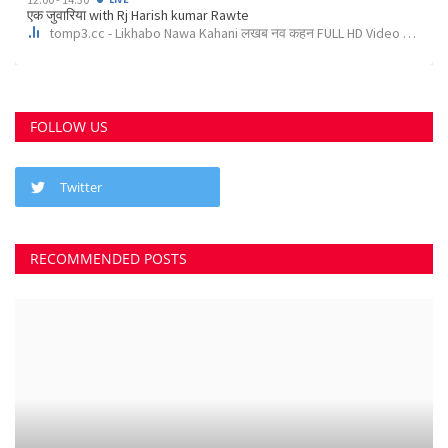
RECOMMENDED POSTS
छत्तीसगढ़ राज्य
कोर्ट के निर्देश पर दुर्ग के इस पेट्रोल पंप के खिलाफ अपराध...
Suvankar Roy
Aug 10, 2023
0
3799
भिलाई में लगेगा धीरेन्द्र शास्त्री का दिव्य दरबार, जयंती...
Suvankar Roy
Jul 25, 2023
0
3381