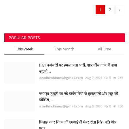
FCI कर्मचारी पर हमला पड़ा भारी, शासकीय कार्य में बाधा
डालने...
azadhindtimes@gmail.com
Aug 7, 2026
0
785
रसमड़ा ड्यूटी जा रहे कर्मचारियों से झपटमारी और लूट की
कोशिश,...
azadhindtimes@gmail.com
Aug 8, 2026
0
288
भिलाई नगर निगम की एमआईसी मेंबर रीता सिंह, पति और
पुत्र...
azadhindtimes@gmail.com
Aug 3, 2026
0
253
उपसरपंच हत्याकांड का खुलासा, लूट के विरोध पर की थी
हत्या,...
azadhindtimes@gmail.com
Aug 5, 2026
0
202
झांसी में भीषण सड़क हादसा: अतीक अहमद के बेटे आबान
अहमद...
azadhindtimes@gmail.com
Aug 6, 2026
0
193