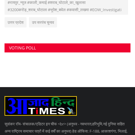
#रायपुर_न्यूज #काली_कमाई #शराब_घोटाले_का_खुलासा
#3200करोड़_शराब_घोटाला #भूपेश_बघेल #कवासी_लखमा #EOW_Investigati
उत्तर प्रदेश
उप सरपंच चुनाव
VOTING POLL
सुवांकर रॉय- संचालक/एडिटर इन चीफ <br> (अनुभव - नवभारत,हरिभूमि,नई दुनिया सहित
अन्य राष्ट्रिय समाचार पत्रों में कई वर्षों का अनुभव) हेड ऑफिस: F-188, आकाशगंगा, भिलाई,