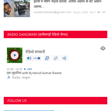
झांसी में भीषण सड़क हादसा: अतीक अहमद के बेटे आबान
अहमद...
azadhindtimes@gmail.com
Aug 6, 2026
0
194
RADIO SANGWARI (छत्तीसगढ़ी रेडियो चैनल)
FOLLOW US