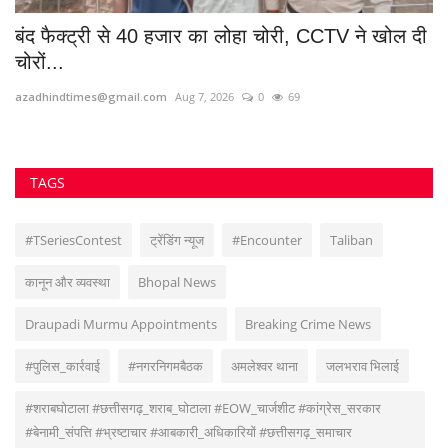
दी
10 दिन में चौथी मार! फिर महंगा हुआ पेट्रोल-डीजल, आम
प
आदमी...
पड़
Santosh Kumar
May 25, 2026
0
201
Su
TAGS
#TSeriesContest
ट्रेंडिंग न्यूज
#Encounter
Taliban
कानून और व्यवस्था
Bhopal News
Draupadi Murmu Appointments
Breaking Crime News
#पुलिस_कार्रवाई
#नगरनिगमबैठक
अमलेश्वर थाना
जलभराव भिलाई
#शराबघोटाला #छत्तीसगढ़_शराब_घोटाला #EOW_चार्जशीट #कांग्रेस_सरकार
#बेनामी_संपत्ति #भ्रष्टाचार #आबकारी_अधिकारियों #छत्तीसगढ़_समाचार