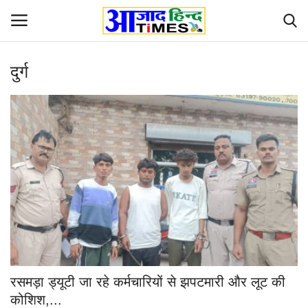
दुर्ग
Login
Register
Home
ओडिशा
Contact
देश-विदेश
छत्तीसगढ़ राज्य
रसमड़ा ड्यूटी जा रहे कर्मचारियों से झपटमारी और लूट की
दुनिया
कोशिश,...