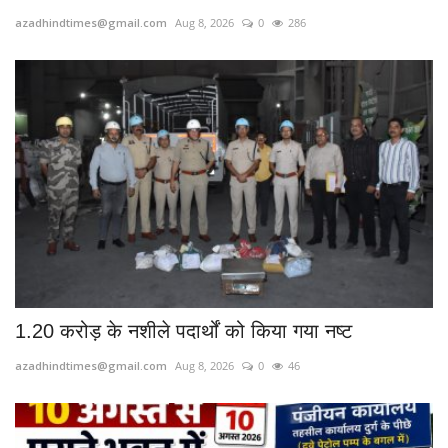
azadhindtimes@gmail.com
Aug 8, 2026
0
286
मनोरंजन
सेहत
धर्म
करियर
राशिफल
खेल
1.20 करोड़ के नशीले पदार्थों को किया गया नष्ट
बिजनेस
azadhindtimes@gmail.com
Aug 8, 2026
0
46
फोटो
वीडियो