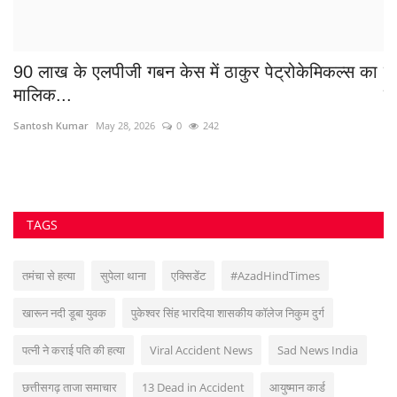
90 लाख के एलपीजी गबन केस में ठाकुर पेट्रोकेमिकल्स का
ह
मालिक...
न
Santosh Kumar
May 28, 2026
0
242
Su
TAGS
तमंचा से हत्या
सुपेला थाना
एक्सिडेंट
#AzadHindTimes
खारून नदी डूबा युवक
पुकेश्वर सिंह भारदिया शासकीय कॉलेज निकुम दुर्ग
पत्नी ने कराई पति की हत्या
Viral Accident News
Sad News India
छत्तीसगढ़ ताजा समाचार
13 Dead in Accident
आयुष्मान कार्ड