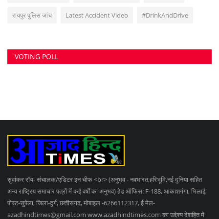
रायपुर पुलिस जांच
Latest Accident Video
#DrinkAndDrive
VOTING POLL
सुवांकर रॉय- संचालक/एडिटर इन चीफ <br> (अनुभव - नवभारत,हरिभूमि,नई दुनिया सहित
अन्य राष्ट्रिय समाचार पत्रों में कई वर्षों का अनुभव) हेड ऑफिस: F-188, आकाशगंगा, भिलाई,
पोस्ट-सुपेला, जिला-दुर्ग, छत्तीसगढ़, मोबाइल -6266112317, ई मेल
-
azadhindtimes@gmail.com
www.azadhindtimes.com का उद्देश्य देशहित में