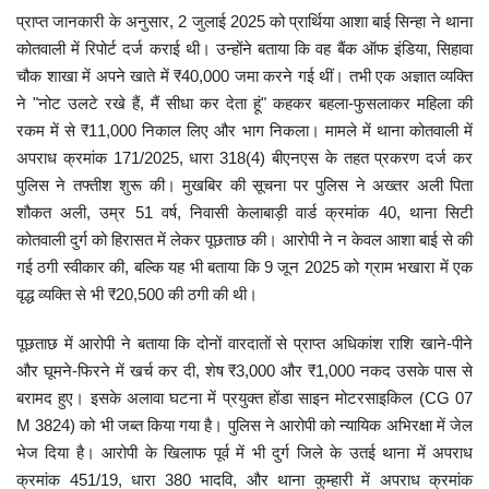
प्राप्त जानकारी के अनुसार, 2 जुलाई 2025 को प्रार्थिया आशा बाई सिन्हा ने थाना
मनोरंजन
कोतवाली में रिपोर्ट दर्ज कराई थी। उन्होंने बताया कि वह बैंक ऑफ इंडिया, सिहावा
चौक शाखा में अपने खाते में ₹40,000 जमा करने गई थीं। तभी एक अज्ञात व्यक्ति
सेहत
ने "नोट उलटे रखे हैं, मैं सीधा कर देता हूं" कहकर बहला-फुसलाकर महिला की
रकम में से ₹11,000 निकाल लिए और भाग निकला। मामले में थाना कोतवाली में
धर्म
अपराध क्रमांक 171/2025, धारा 318(4) बीएनएस के तहत प्रकरण दर्ज कर
पुलिस ने तफ्तीश शुरू की। मुखबिर की सूचना पर पुलिस ने अख्तर अली पिता
करियर
शौकत अली, उम्र 51 वर्ष, निवासी केलाबाड़ी वार्ड क्रमांक 40, थाना सिटी
कोतवाली दुर्ग को हिरासत में लेकर पूछताछ की। आरोपी ने न केवल आशा बाई से की
राशिफल
गई ठगी स्वीकार की, बल्कि यह भी बताया कि 9 जून 2025 को ग्राम भखारा में एक
वृद्ध व्यक्ति से भी ₹20,500 की ठगी की थी।
खेल
पूछताछ में आरोपी ने बताया कि दोनों वारदातों से प्राप्त अधिकांश राशि खाने-पीने
और घूमने-फिरने में खर्च कर दी, शेष ₹3,000 और ₹1,000 नकद उसके पास से
बिजनेस
बरामद हुए। इसके अलावा घटना में प्रयुक्त होंडा साइन मोटरसाइकिल (CG 07
M 3824) को भी जब्त किया गया है। पुलिस ने आरोपी को न्यायिक अभिरक्षा में जेल
फोटो
भेज दिया है। आरोपी के खिलाफ पूर्व में भी दुर्ग जिले के उतई थाना में अपराध
क्रमांक 451/19, धारा 380 भादवि, और थाना कुम्हारी में अपराध क्रमांक
वीडियो