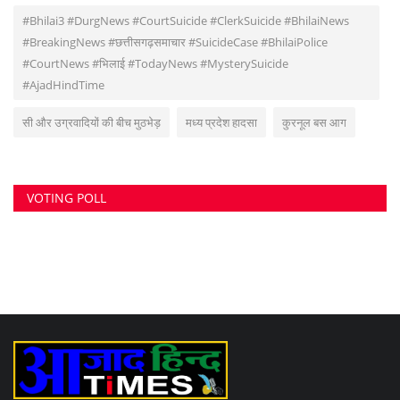
सुवांकर रॉय- संचालक/एडिटर इन चीफ <br> (अनुभव - नवभारत,हरिभूमि,नई दुनिया सहित
अन्य राष्ट्रिय समाचार पत्रों में कई वर्षों का अनुभव) हेड ऑफिस: F-188, आकाशगंगा, भिलाई,
पोस्ट-सुपेला, जिला-दुर्ग, छत्तीसगढ़, मोबाइल -6266112317, ई मेल
-
azadhindtimes@gmail.com
www.azadhindtimes.com का उद्देश्य देशहित में
सच्ची घटनाओं पर प्रकाश डालना, उनका गुणात्मक और मात्रात्मक विश्लेषण बताना, सामाजिक
समस्याओं को उजागर करना, सरकार की जन-कल्याणकारी योजनाओं पर प्रकाश डालना,
जनता की इच्छाओं, विचारों को समझना और उन्हें व्यक्त करने का मौका देना, उनके अधिकारों के
साथ लोकतांत्रिक परम्पराओं की रक्षा करना है।