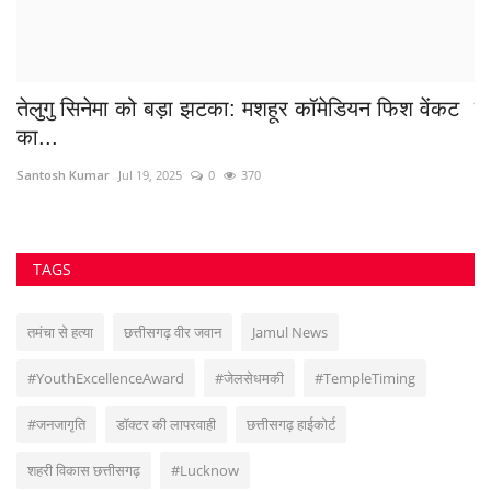
TAGS
तमंचा से हत्या
छत्तीसगढ़ वीर जवान
Jamul News
#YouthExcellenceAward
#जेलसेधमकी
#TempleTiming
#जनजागृति
डॉक्टर की लापरवाही
छत्तीसगढ़ हाईकोर्ट
शहरी विकास छत्तीसगढ़
#Lucknow
#Bhilai3 #DurgNews #CourtSuicide #ClerkSuicide #BhilaiNews
#BreakingNews #छत्तीसगढ़समाचार #SuicideCase #BhilaiPolice
#CourtNews #भिलाई #TodayNews #MysterySuicide
#AjadHindTime
सी और उग्रवादियों की बीच मुठभेड़
मध्य प्रदेश हादसा
कुरनूल बस आग
VOTING POLL