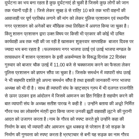
दुर्घटना का भय बना रहता है कुछ दुर्घटनाएं हो चुकी है जिसमे कुछ लोगों को जान
तक गंवानी पड़ी है । जिसे लेकर सुबह 8 से रात्रि 10 बजे तक भारी वाहनों की
मनोरंजन
आवाजाही पर पूर्ण प्रतिबंध लगाने की मांग को लेकर पुलिस प्रशासन एवं स्थानीय
नगर प्रशासन को अनेकों बार मौखिक तथा लिखित में अवगत किया जा चुका है।
सेहत
किंतु शासन प्रशासन द्वारा उक्त विषय पर किसी भी प्रकार की कोई भी उचित
कार्यवाही अब तक नही की जा रही है खासकर शुक्रवार साप्ताहिक बाजार दिवस पर
धर्म
ज्यादा भय बना रहता है ।फलस्वरूप नगर भाजपा उतई एवं उतई भाजपा मण्डल के
तत्वावधान में शासन प्रशासन के इसी अकर्मण्यता के विरूद्ध दिनांक 22 दिसंबर
करियर
गुरुवार को बाजार चौक उतई में 11.00 बजे से चक्काजाम करने का फैसला लेकर
पुलिस प्रशासन को ज्ञापन सौंपा जा चुका है। जिसके समर्थन में व्यापारी संघ उतई
राशिफल
ने भी सहमति दर्शाते हुवे अपना समर्थन सौंपा है तथा इसकी जानकारी नगर भाजपा
अध्यक्ष को भी दी है। साथ ही व्यापारी संघ के व्हाट्सएप ग्रुप में भी दलगत राजनीति
खेल
से ऊपर उठकर इस आंदोलन में जिसमे आमजन का हित निहित है सहयोग करने की
बात व्यापारी संघ के अध्यक्ष सतीश पारख ने कही है । उन्होंने बताया की अधूरे निर्मित
बिजनेस
गौरव पथ का लोकार्पण मंत्री द्वारा किया जाना उनकी झूठी वाहवाही लूटने की पुरानी
आदत को उजागर करता है।नाम के गौरव को स्पष्ट करते हुवे उन्होंने कहा की
फोटो
निर्माण के बाद भी व्यापारी और आमजन धूल धक्कड़ से परेशान है जो सड़क के
निर्माण की गुणवत्ता को स्पष्ट करता है भ्रष्टाचार से बनी यह सड़क का नाम गौरव
वीडियो