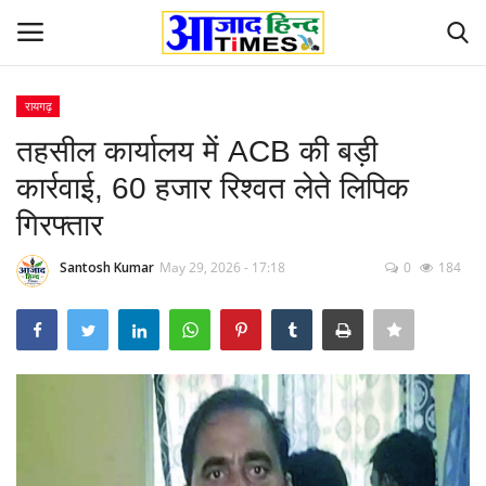
रायगढ़
Login
Register
तहसील कार्यालय में ACB की बड़ी
कार्रवाई, 60 हजार रिश्वत लेते लिपिक
Home
गिरफ्तार
ओडिशा
Santosh Kumar
May 29, 2026 - 17:18
0
184
Contact
देश-विदेश
छत्तीसगढ़ राज्य
दुनिया