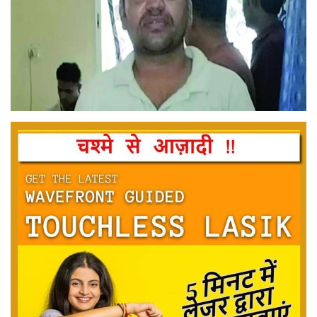
मनोरंजन
सेहत
धर्म
करियर
राशिफल
खेल
बिजनेस
फोटो
वीडियो