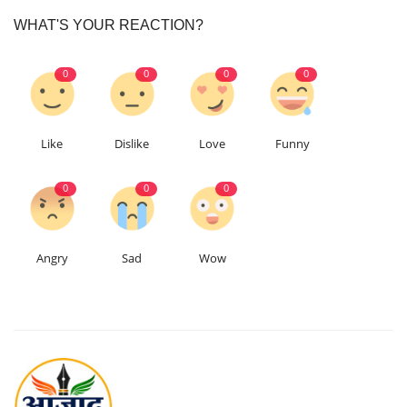
WHAT'S YOUR REACTION?
0
0
0
0
Like
Dislike
Love
Funny
0
0
0
Angry
Sad
Wow