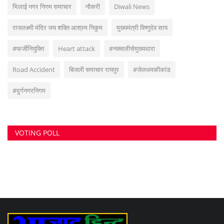
सुवांकर रॉय- संचालक/एडिटर इन चीफ <br> (अनुभव - नवभारत,हरिभूमि,नई दुनिया सहित
अन्य राष्ट्रिय समाचार पत्रों में कई वर्षों का अनुभव) हेड ऑफिस: F-188, आकाशगंगा, भिलाई,
पोस्ट-सुपेला, जिला-दुर्ग, छत्तीसगढ़, मोबाइल -6266112317, ई मेल
-
azadhindtimes@gmail.com
www.azadhindtimes.com का उद्देश्य देशहित में
सच्ची घटनाओं पर प्रकाश डालना, उनका गुणात्मक और मात्रात्मक विश्लेषण बताना, सामाजिक
समस्याओं को उजागर करना, सरकार की जन-कल्याणकारी योजनाओं पर प्रकाश डालना,
जनता की इच्छाओं, विचारों को समझना और उन्हें व्यक्त करने का मौका देना, उनके अधिकारों के
साथ लोकतांत्रिक परम्पराओं की रक्षा करना है।
RANDOM POSTS
पत्नी ने प्रेमी संग रची खौफनाक साजिश, दूध में नींद की
गोलियां...
दुबई एयरपोर्ट पर Bigg Boss फेम अब्दु रोजिक गिरफ्तार,
चोरी...