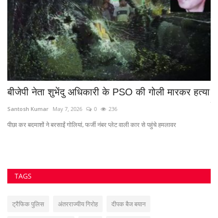
भिलाई नगर निगम समाचार
नौकरी
Diwali News
राजलक्ष्मी मंदिर जय शक्ति आश्रम निकुम
मुख्यमंत्री विष्णुदेव साय
#फर्जीनियुक्ति
Heart attack
#नक्सलीसेमुख्यधारा
Road Accident
बिजली समाचार रायपुर
#जेलधमकीकांड
#दुर्गनगरनिगम
VOTING POLL