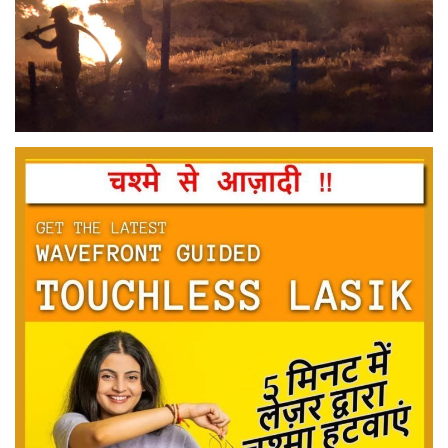
मनोरंजन
सेहत
धर्म
करियर
राशिफल
खेल
बिजनेस
फोटो
वीडियो