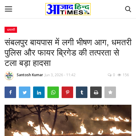
धमतरी
Login
Register
संबलपुर बायपास में लगी भीषण आग, धमतरी
पुलिस और फायर ब्रिगेड की तत्परता से
Home
टला बड़ा हादसा
ओडिशा
Santosh Kumar
Jun 3, 2026 - 11:42
0
156
Contact
देश-विदेश
छत्तीसगढ़ राज्य
दुनिया