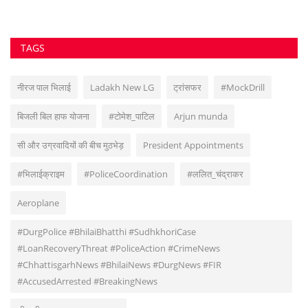
TAGS
नीरज पाल भिलाई
Ladakh New LG
ट्रांसफर
#MockDrill
बिजली बिल हाफ योजना
#टोमेश_पाटिल
Arjun munda
सी और उग्रवादियों की बीच मुठभेड़
President Appointments
#भिलाईक्राइम
#PoliceCoordination
#ललित_चंद्राकर
Aeroplane
#DurgPolice #BhilaiBhatthi #SudhkhoriCase
#LoanRecoveryThreat #PoliceAction #CrimeNews
#ChhattisgarhNews #BhilaiNews #DurgNews #FIR
#AccusedArrested #BreakingNews