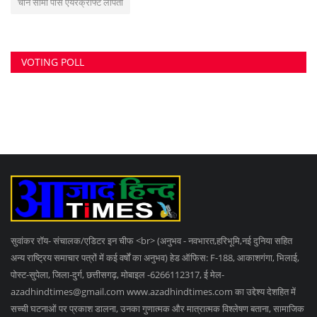
चीन सीमा पास एयरक्राफ्ट लापता
VOTING POLL
सुवांकर रॉय- संचालक/एडिटर इन चीफ <br> (अनुभव - नवभारत,हरिभूमि,नई दुनिया सहित
अन्य राष्ट्रिय समाचार पत्रों में कई वर्षों का अनुभव) हेड ऑफिस: F-188, आकाशगंगा, भिलाई,
पोस्ट-सुपेला, जिला-दुर्ग, छत्तीसगढ़, मोबाइल -6266112317, ई मेल
-
azadhindtimes@gmail.com
www.azadhindtimes.com का उद्देश्य देशहित में
सच्ची घटनाओं पर प्रकाश डालना, उनका गुणात्मक और मात्रात्मक विश्लेषण बताना, सामाजिक