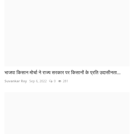
भाजपा किसान मोर्चा ने राज्य सरकार पर किसानों के प्रति उदासीनता...
Suvankar Roy
Sep 6, 2022
0
281
शिक्षा ,संस्कार और अनुशासन सफलता का मूलमंत्र : जगभान यादव
Suvankar Roy
Sep 7, 2022
0
289
COMMENTS