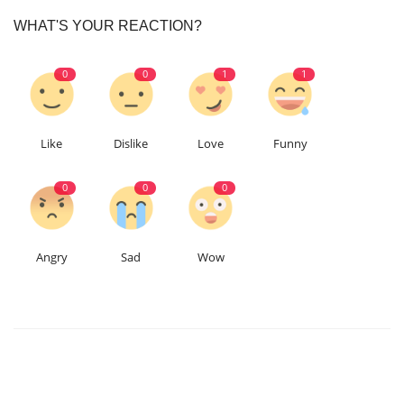
WHAT'S YOUR REACTION?
0
0
1
1
Like
Dislike
Love
Funny
0
0
0
Angry
Sad
Wow