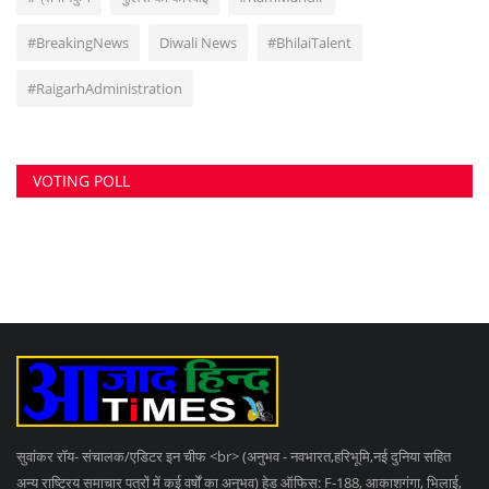
सुवांकर रॉय- संचालक/एडिटर इन चीफ <br> (अनुभव - नवभारत,हरिभूमि,नई दुनिया सहित
अन्य राष्ट्रिय समाचार पत्रों में कई वर्षों का अनुभव) हेड ऑफिस: F-188, आकाशगंगा, भिलाई,
पोस्ट-सुपेला, जिला-दुर्ग, छत्तीसगढ़, मोबाइल -6266112317, ई मेल
-
azadhindtimes@gmail.com
www.azadhindtimes.com का उद्देश्य देशहित में
सच्ची घटनाओं पर प्रकाश डालना, उनका गुणात्मक और मात्रात्मक विश्लेषण बताना, सामाजिक
समस्याओं को उजागर करना, सरकार की जन-कल्याणकारी योजनाओं पर प्रकाश डालना,
जनता की इच्छाओं, विचारों को समझना और उन्हें व्यक्त करने का मौका देना, उनके अधिकारों के
साथ लोकतांत्रिक परम्पराओं की रक्षा करना है।
RANDOM POSTS
पत्नी से संबंध के शक में हेडमास्टर ने की युवक की हत्या,...