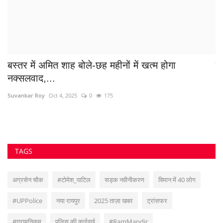
TAGS
अग्रसेन चौक
#टोमेश_पाटिल
सड़क नवीनीकरण
विमान में 40 लोग
#UPPolice
नया रायपुर
2025 ताज़ा खबर
ट्रांसफर
#ग्रामनिकुम
पुलिस की कार्रवाई
#RamMandir
#BreakingNews
Diwali News
#BhilaiTalent
#RaigarhAdministration
VOTING POLL