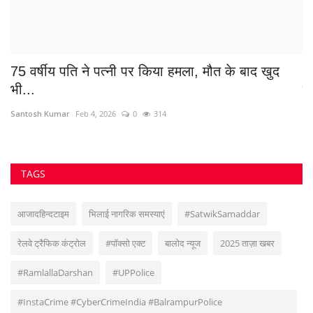
TAGS
आजादहिन्दटाइम
भिलाई नागरिक समस्याएं
#SatwikSamaddar
रेलवे ट्रैफिक कंट्रोल
#पॉक्सो एक्ट
बालोद न्यूज
2025 ताज़ा खबर
#RamlallaDarshan
#UPPolice
#InstaCrime #CyberCrimeIndia #BalrampurPolice
#JharkhandNews #POCSOCase #InstagramScandal
#FakeIDArrested #ViralVideoCase #ChhattisgarhNews
#BreakingNewsHindi
Hospital News
#खुर्सीपारपुलिस
क्राइम न्यूज
#भिलाई #पाटनथाना #संजूवैष्णव #धोखाधड़ी #जमानत_ठगी #छत्तीसगढ़_पुलिस
#दुर्गजेल #निगरानी_बदमाश
#घरेलू_हिंसा