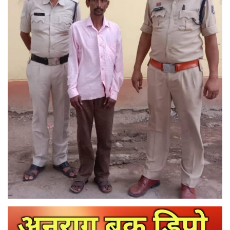
मनोरंजन
सेहत
धर्म
करियर
राशिफल
खेल
बिजनेस
फोटो
वीडियो