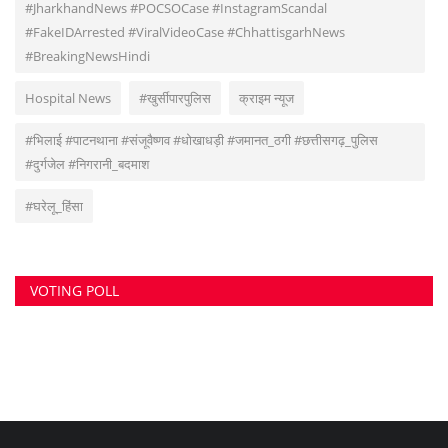
VOTING POLL
सुवांकर रॉय- संचालक/एडिटर इन चीफ <br> (अनुभव - नवभारत,हरिभूमि,नई दुनिया सहित
अन्य राष्ट्रिय समाचार पत्रों में कई वर्षों का अनुभव) हेड ऑफिस: F-188, आकाशगंगा, भिलाई,
पोस्ट-सुपेला, जिला-दुर्ग, छत्तीसगढ़, मोबाइल -6266112317, ई मेल
-
azadhindtimes@gmail.com
www.azadhindtimes.com का उद्देश्य देशहित में
सच्ची घटनाओं पर प्रकाश डालना, उनका गुणात्मक और मात्रात्मक विश्लेषण बताना, सामाजिक
समस्याओं को उजागर करना, सरकार की जन-कल्याणकारी योजनाओं पर प्रकाश डालना,