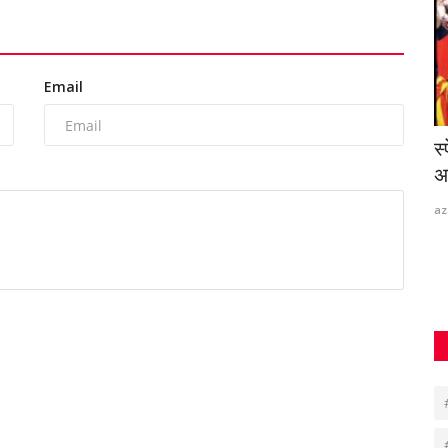
Email
 शिक्षा
किसी भी समाज की पहचान उनकी सक्रियता से
स
होती है-ठाकुर
अर
Suvankar Roy
Apr 24, 2023
0
820
az
लाख की