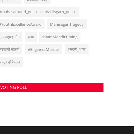
#mahasamund_police #chhattisgarh_police
#YouthExcellenceAward
Mahisagar Tragedy
एमएसएमई लोन
हत्या
#RamMandirTiming
सरकारी नौकरी
#EngineerMurder
#नंदनी_थाना
जामुल हॉस्पिटल
VOTING POLL