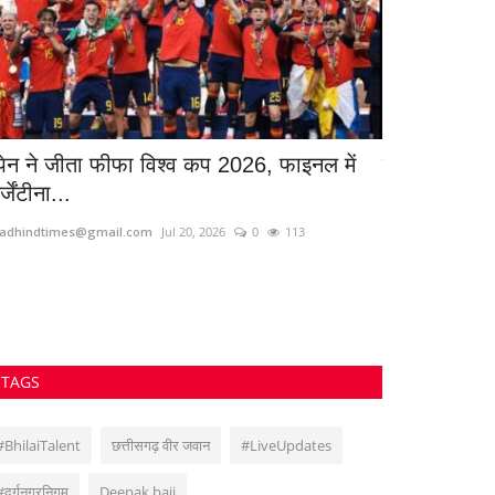
्पेन ने जीता फीफा विश्व कप 2026, फाइनल में
सुबह-सुबह मच
्जेंटीना...
5 कांवड़ियों...
adhindtimes@gmail.com
Jul 20, 2026
0
113
Santosh Kumar
J
TAGS
#BhilaiTalent
छत्तीसगढ़ वीर जवान
#LiveUpdates
#दुर्गनगरनिगम
Deepak baij