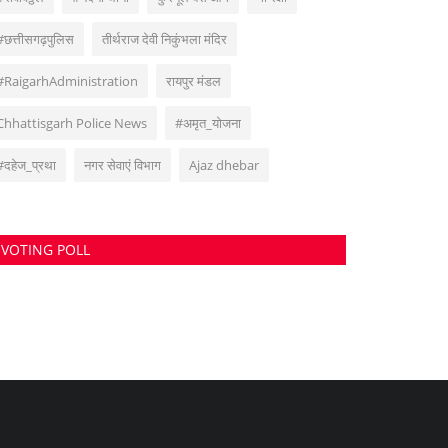
#छत्तीसगढ़पुलिस
तीर्थराज देवी निकुंभला मंदिर
#RaigarhAdministration
रायपुर मंडल
Chhattisgarh Police News
#अमृत_योजना
#दहेज_प्रथा
नगर सेवाएं विभाग
Ajaz dhebar
VOTING POLL