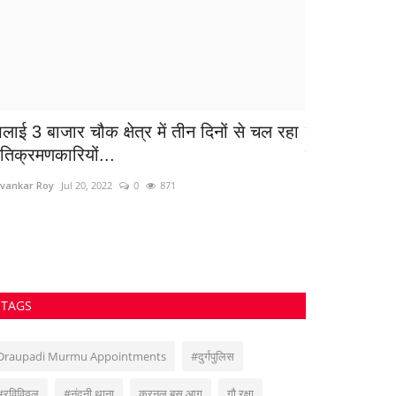
िलाई 3 बाजार चौक क्षेत्र में तीन दिनों से चल रहा
गैंगरेप-मर्डर 
तिक्रमणकारियों...
वार, फिर...
vankar Roy
Jul 20, 2022
0
871
Santosh Kumar
J
डीएनए सैंपल, सीसीटीव
चार्जशीट दाखिल...
TAGS
Draupadi Murmu Appointments
#दुर्गपुलिस
#रविविठ्ठल
#नंदनी थाना
कुरनूल बस आग
गौ रक्षा