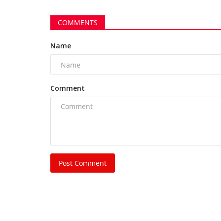
COMMENTS
Name
 शव बरामद, पूर्व
कलेक्टोरेट में निरीक्षण को पहुंचे भिलाई क
डिप्टी...
Comment
316
Suvankar Roy
Jun 10, 2025
0
505
Post Comment