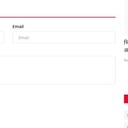
Email
ा फर्जी
सरकारी जमीन पर बना रहा था मकान, निगम ने
भ
तोड़ा
अ
Suvankar Roy
Jul 21, 2023
0
639
Su