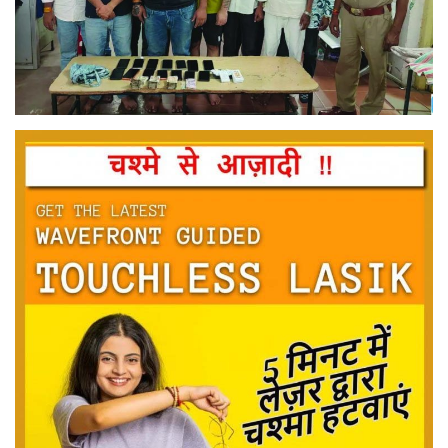
मनोरंजन
सेहत
धर्म
करियर
राशिफल
खेल
बिजनेस
फोटो
वीडियो