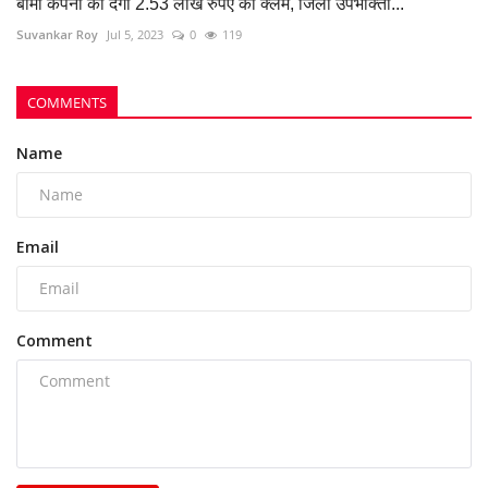
Post Comment
POPULAR POSTS
This Week
This Month
All Time
FCI कर्मचारी पर हमला पड़ा भारी, शासकीय कार्य में बाधा
डालने...
azadhindtimes@gmail.com
Aug 7, 2026
0
727
भिलाई नगर निगम की एमआईसी मेंबर रीता सिंह, पति और
पुत्र...
azadhindtimes@gmail.com
Aug 3, 2026
0
248
भिलाई इस्पात संयंत्र लोहा चोरी केस: रसूखदार कारोबारी