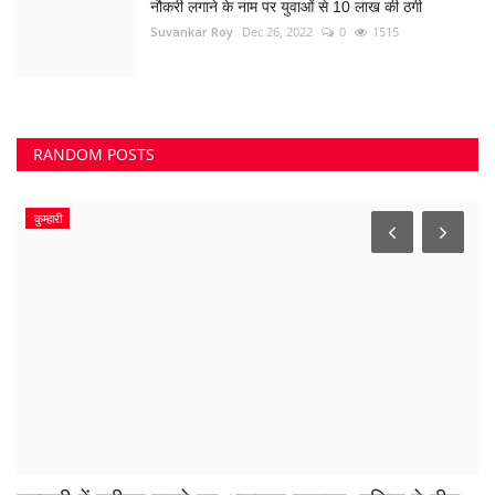
#MobileChori
मोटरसाइकिल सौदेबाजी
#नाबालिग_अपहरण
#फर्जी डॉक्टर
MP Eye Injury
#फलदारपौधे
नक्सल हिंसा
सुपेला थाना
हत्या
बीना सुरेश हत्या केस
Trafic police
व्यापार
#Encounter
#RamMandir
Suvidha Hospital
VOTING POLL