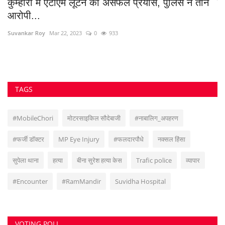
सुवांकर रॉय- संचालक/एडिटर इन चीफ <br> (अनुभव - नवभारत,हरिभूमि,नई दुनिया सहित
अन्य राष्ट्रिय समाचार पत्रों में कई वर्षों का अनुभव) हेड ऑफिस: F-188, आकाशगंगा, भिलाई,
पोस्ट-सुपेला, जिला-दुर्ग, छत्तीसगढ़, मोबाइल -6266112317, ई मेल
-
azadhindtimes@gmail.com
www.azadhindtimes.com का उद्देश्य देशहित में
सच्ची घटनाओं पर प्रकाश डालना, उनका गुणात्मक और मात्रात्मक विश्लेषण बताना, सामाजिक
समस्याओं को उजागर करना, सरकार की जन-कल्याणकारी योजनाओं पर प्रकाश डालना,
जनता की इच्छाओं, विचारों को समझना और उन्हें व्यक्त करने का मौका देना, उनके अधिकारों के
साथ लोकतांत्रिक परम्पराओं की रक्षा करना है।
RANDOM POSTS
हिस्ट्रीशीटर गिरफ्तार, पिस्टल और 11 जिंदा कारतूस बरामद
जब रक्षक ही बन जाए भक्षक: अपहरण, वसूली और साजिश में
वर्दी...