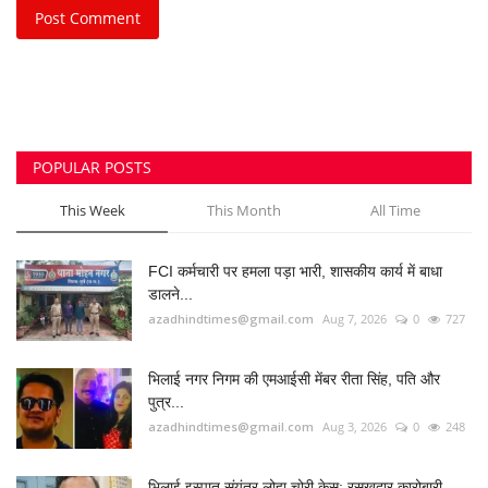
भास्कर...
azadhindtimes@gmail.com
Aug 1, 2026
0
234
उपसरपंच हत्याकांड का खुलासा, लूट के विरोध पर की थी
हत्या,...
azadhindtimes@gmail.com
Aug 5, 2026
0
195
झांसी में भीषण सड़क हादसा: अतीक अहमद के बेटे आबान
अहमद...
azadhindtimes@gmail.com
Aug 6, 2026
0
189
RADIO SANGWARI (छत्तीसगढ़ी रेडियो चैनल)