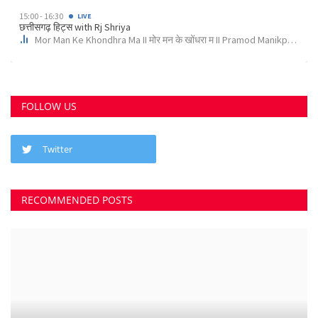
क्या 2 बेटी होना गुनाह है? कहते हुए पति-पत्नी ने खा लिया...
Suvankar Roy
Jun 21, 2023
0
2736
अंधे कत्ल की गुत्थी सुलझी, सरपंच निकला पिता का हत्यारा
Suvankar Roy
Jan 3, 2023
0
2996
नौकरी लगाने के नाम पर युवाओं से 10 लाख की ठगी
Suvankar Roy
Dec 26, 2022
0
1515
RANDOM POSTS
कुम्हारी