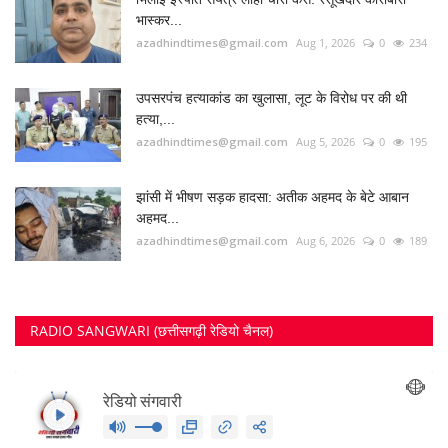
FOLLOW US
Twitter
छत्तीसगढ़ राज्य
RECOMMENDED POSTS
कोर्ट के निर्देश पर दुर्ग के इस पेट्रोल पंप के खिलाफ अपराध...
Suvankar Roy
Aug 10, 2023
0
3793
भिलाई में लगेगा धीरेन्द्र शास्त्री का दिव्य दरबार, जयंती...
Suvankar Roy
Jul 25, 2023
0
3380