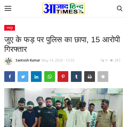
रायपुर
Login
Register
जुए के फड़ पर पुलिस का छापा, 15 आरोपी
गिरफ्तार
Home
Santosh Kumar
May 14, 2026 - 12:55
0
287
ओडिशा
Contact
देश-विदेश
छत्तीसगढ़ राज्य
दुनिया