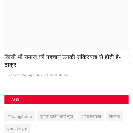
#भिलाई #पाटनथाना #संजूवैष्णव #धोखाधड़ी #जमानत_ठगी #छत्तीसगढ़_पुलिस
#दुर्गजेल #निगरानी_बदमाश
#OnlineFraud
#प्राकृतिकसंदेश
Breaking Crime News
पुलिस की कार्रवाई
#SDOP_रामानुजगंज
मौत
संदिग्ध मौत
Mahisagar Accident
ट्रक
VOTING POLL