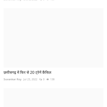
छत्तीसगढ़ में फिर से 20 ट्रेनें कैंसिल
Suvankar Roy
Jul 23, 2022
0
138
मां-बेटी ने मिलकर जबरन कराया नाबालिग का रेप, पुलिस ने तीन...
Suvankar Roy
Dec 4, 2022
0
303
COMMENTS
Name
Email