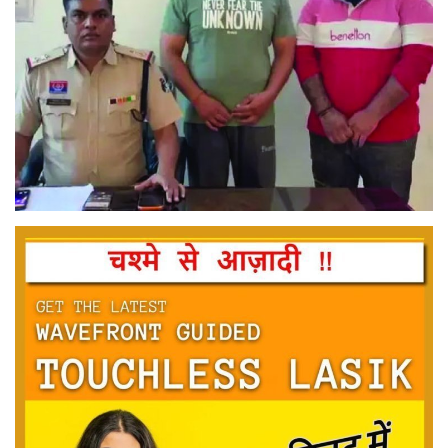
मनोरंजन
सेहत
धर्म
करियर
राशिफल
खेल
बिजनेस
फोटो
वीडियो