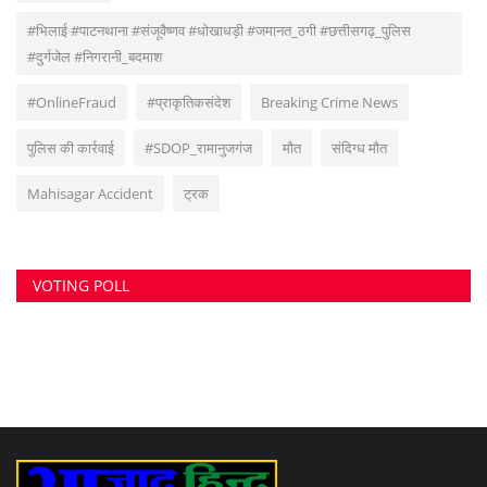
सुवांकर रॉय- संचालक/एडिटर इन चीफ <br> (अनुभव - नवभारत,हरिभूमि,नई दुनिया सहित
अन्य राष्ट्रिय समाचार पत्रों में कई वर्षों का अनुभव) हेड ऑफिस: F-188, आकाशगंगा, भिलाई,
पोस्ट-सुपेला, जिला-दुर्ग, छत्तीसगढ़, मोबाइल -6266112317, ई मेल
-
azadhindtimes@gmail.com
www.azadhindtimes.com का उद्देश्य देशहित में
सच्ची घटनाओं पर प्रकाश डालना, उनका गुणात्मक और मात्रात्मक विश्लेषण बताना, सामाजिक
समस्याओं को उजागर करना, सरकार की जन-कल्याणकारी योजनाओं पर प्रकाश डालना,
जनता की इच्छाओं, विचारों को समझना और उन्हें व्यक्त करने का मौका देना, उनके अधिकारों के
साथ लोकतांत्रिक परम्पराओं की रक्षा करना है।
RANDOM POSTS
शादी और नौकरी का भरोसा देकर युवती से बनाए संबंध, मुकरा...
भारत पहुंचा चीन का HMPV वायरस, कर्नाटक में दो बच्चे
संक्रमित