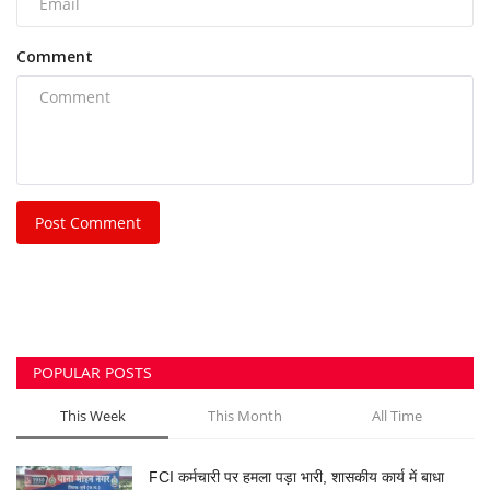
डालने...
azadhindtimes@gmail.com
Aug 7, 2026
0
707
भिलाई नगर निगम की एमआईसी मेंबर रीता सिंह, पति और
पुत्र...
azadhindtimes@gmail.com
Aug 3, 2026
0
246
भिलाई इस्पात संयंत्र लोहा चोरी केस: रसूखदार कारोबारी
भास्कर...
azadhindtimes@gmail.com
Aug 1, 2026
0
234
उपसरपंच हत्याकांड का खुलासा, लूट के विरोध पर की थी
हत्या,...
azadhindtimes@gmail.com
Aug 5, 2026
0
194
झांसी में भीषण सड़क हादसा: अतीक अहमद के बेटे आबान
अहमद...
azadhindtimes@gmail.com
Aug 6, 2026
0
187