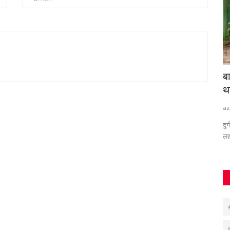
ि का
बक्सर-फतुहा पैसेंजर में महिला से लूट का 24 घंटे में
ब
खुलासा,...
थ
Santosh Kumar
Feb 10, 2026
0
317
az
दुर
लह