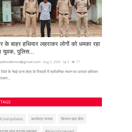
ार के बाहर हथियार लहराकर लोगों को धमका रहा
540 लीटर अवै
ा युवक, पुलिस...
आरोपी गिरफ्ता
adhindtimes@gmail.com
Aug 5, 2026
0
77
azadhindtimes@g
्ग जिले के नेवई थाना क्षेत्र के रिसाली में सार्वजनिक स्थान पर धारदार हथियार
बलरामपुर-रामानुजगंज
राकर...
तस्करी मामले...
TAGS
#LiveUpdates
बरमकेला जनपद
किसान खाद बीज
क्राइम न्यूज क्राइम समाचार
#NarcoticsArrest