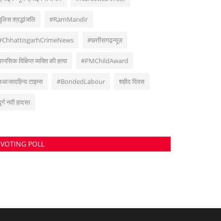
पुलिस श्रद्धांजलि
#RamMandir
#ChhattisgarhCrimeNews
#छत्तीसगढ़न्यूज़
मानसिक विक्षिप्त व्यक्ति की हत्या
#PMChildAward
#आजादहिन्द टाइम्स
#BondedLabour
शहीद दिवस
दुर्ग नदी हादसा
VOTING POLL