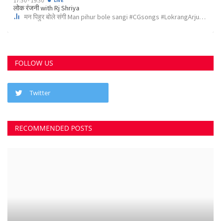
RECOMMENDED POSTS
छत्तीसगढ़ राज्य
कोर्ट के निर्देश पर दुर्ग के इस पेट्रोल पंप के खिलाफ अपराध...
Suvankar Roy
Aug 10, 2023
0
3799
भिलाई में लगेगा धीरेन्द्र शास्त्री का दिव्य दरबार, जयंती...
Suvankar Roy
Jul 25, 2023
0
3381