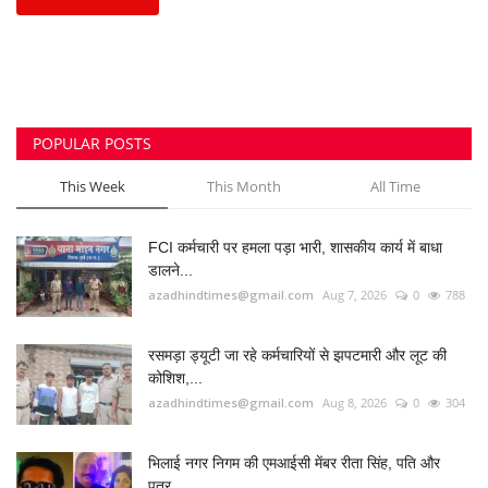
FCI कर्मचारी पर हमला पड़ा भारी, शासकीय कार्य में बाधा
डालने...
azadhindtimes@gmail.com
Aug 7, 2026
0
788
रसमड़ा ड्यूटी जा रहे कर्मचारियों से झपटमारी और लूट की
कोशिश,...
azadhindtimes@gmail.com
Aug 8, 2026
0
304
भिलाई नगर निगम की एमआईसी मेंबर रीता सिंह, पति और
पुत्र...
azadhindtimes@gmail.com
Aug 3, 2026
0
253
उपसरपंच हत्याकांड का खुलासा, लूट के विरोध पर की थी
हत्या,...
azadhindtimes@gmail.com
Aug 5, 2026
0
203
झांसी में भीषण सड़क हादसा: अतीक अहमद के बेटे आबान
अहमद...
azadhindtimes@gmail.com
Aug 6, 2026
0
195