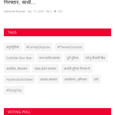
Carbide Gun Ban
मध्य प्रदेश हादसा
दुर्ग पुलिस
घरेलू बिजली बिल
#ललित_चंद्राकर
डबल इंजन सरकार
आरोपी पुलिस गिरफ्त में
Hyderabad News
अलका बाघमार
#पर्यावरण_अभियान
ठगी
#DurgCity
VOTING POLL