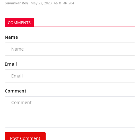
Comment
Post Comment
POPULAR POSTS
This Week
This Month
All Time