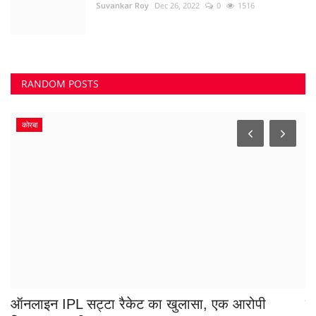
ा
ऑनलाइन IPL सट्टा रैकेट का खुलासा, एक आरोपी
सड़
गिरफ्तार, साथी...
म
Santosh Kumar
Apr 15, 2026
0
320
Su
TAGS
#दुर्गपुलिस
#FamilyDispute
#TSeriesContest