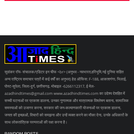
सुवांकर रॉय- संचालक/एडिटर इन चीफ <br> (अनुभव - नवभारत,हरिभूमि,नई दुनिया सहित
अन्य राष्ट्रिय समाचार पत्रों में कई वर्षों का अनुभव) हेड ऑफिस: F-188, आकाशगंगा, भिलाई,
पोस्ट-सुपेला, जिला-दुर्ग, छत्तीसगढ़, मोबाइल -6266112317, ई मेल
-
azadhindtimes@gmail.com
www.azadhindtimes.com का उद्देश्य देशहित में
सच्ची घटनाओं पर प्रकाश डालना, उनका गुणात्मक और मात्रात्मक विश्लेषण बताना, सामाजिक
समस्याओं को उजागर करना, सरकार की जन-कल्याणकारी योजनाओं पर प्रकाश डालना,
जनता की इच्छाओं, विचारों को समझना और उन्हें व्यक्त करने का मौका देना, उनके अधिकारों के
साथ लोकतांत्रिक परम्पराओं की रक्षा करना है।
RANDOM POSTS
VIDEO भारत में एयर इंडिया का प्लेन क्रैश, रेस्क्यू ऑपरेशन...
जेल के मिट्टी के ढेर से मोबाइल बरामद, पुलिसकर्मी जांच के...
आरजी कर केस में सरकार की बड़ी कार्रवाई, तीन वरिष्ठ IPS...