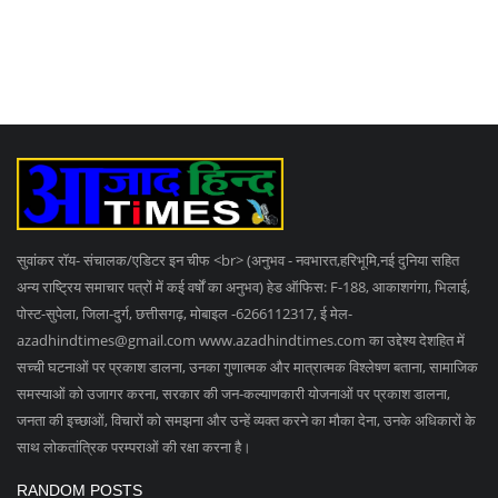
सुवांकर रॉय- संचालक/एडिटर इन चीफ <br> (अनुभव - नवभारत,हरिभूमि,नई दुनिया सहित
अन्य राष्ट्रिय समाचार पत्रों में कई वर्षों का अनुभव) हेड ऑफिस: F-188, आकाशगंगा, भिलाई,
पोस्ट-सुपेला, जिला-दुर्ग, छत्तीसगढ़, मोबाइल -6266112317, ई मेल
-
azadhindtimes@gmail.com
www.azadhindtimes.com का उद्देश्य देशहित में
सच्ची घटनाओं पर प्रकाश डालना, उनका गुणात्मक और मात्रात्मक विश्लेषण बताना, सामाजिक
समस्याओं को उजागर करना, सरकार की जन-कल्याणकारी योजनाओं पर प्रकाश डालना,
जनता की इच्छाओं, विचारों को समझना और उन्हें व्यक्त करने का मौका देना, उनके अधिकारों के
साथ लोकतांत्रिक परम्पराओं की रक्षा करना है।
RANDOM POSTS