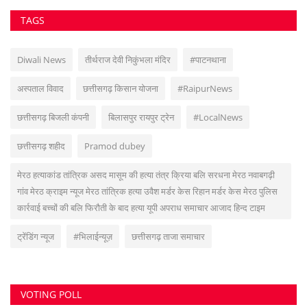
TAGS
Diwali News
तीर्थराज देवी निकुंभला मंदिर
#पाटनथाना
अस्पताल विवाद
छत्तीसगढ़ किसान योजना
#RaipurNews
छत्तीसगढ़ बिजली कंपनी
बिलासपुर रायपुर ट्रेन
#LocalNews
छत्तीसगढ़ शहीद
Pramod dubey
मेरठ हत्याकांड तांत्रिक असद मासूम की हत्या तंत्र क्रिया बलि सरधना मेरठ नवाबगढ़ी
गांव मेरठ क्राइम न्यूज मेरठ तांत्रिक हत्या उवैश मर्डर केस रिहान मर्डर केस मेरठ पुलिस
कार्रवाई बच्चों की बलि फिरौती के बाद हत्या यूपी अपराध समाचार आजाद हिन्द टाइम
ट्रेंडिंग न्यूज
#भिलाईन्यूज़
छत्तीसगढ़ ताजा समाचार
VOTING POLL