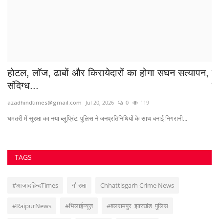
धमतरी में सुरक्षा का नया ब्लूप्रिंट, पुलिस ने जनप्रतिनिधियों के साथ बनाई निगरानी...
TAGS
#आजादहिन्दTimes
गौ रक्षा
Chhattisgarh Crime News
#RaipurNews
#भिलाईन्यूज़
#बलरामपुर_झारखंड_पुलिस
महासमुंद एसपी अवमानना
दुर्ग की खबरें
जलकुंभी संकट
सीएम विष्णु देव साय
राजनांदगांव नक्सली हमला
#गांजातस्करी
क्राइम न्यूज
जलभराव भिलाई
क्राइम समाचार
VOTING POLL