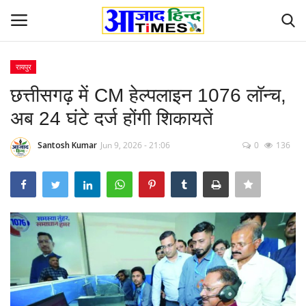
रायपुर
Login
Register
छत्तीसगढ़ में CM हेल्पलाइन 1076 लॉन्च,
अब 24 घंटे दर्ज होंगी शिकायतें
Home
Santosh Kumar
Jun 9, 2026 - 21:06
0
136
ओडिशा
Contact
देश-विदेश
छत्तीसगढ़ राज्य
दुनिया