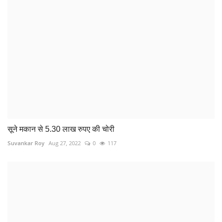
सूने मकान से 5.30 लाख रुपए की चोरी
Suvankar Roy
Aug 27, 2022
0
117
नातीन के गले में चाकू टिकाकर कलयुगी पिता ने किया बेटी से...
Suvankar Roy
Nov 11, 2022
0
274