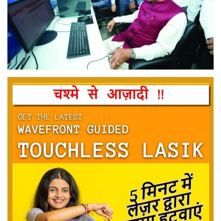
मनोरंजन
सेहत
धर्म
करियर
राशिफल
खेल
बिजनेस
फोटो
वीडियो