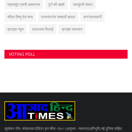
सुवांकर रॉय- संचालक/एडिटर इन चीफ <br> (अनुभव - नवभारत,हरिभूमि,नई दुनिया सहित
अन्य राष्ट्रिय समाचार पत्रों में कई वर्षों का अनुभव) हेड ऑफिस: F-188, आकाशगंगा, भिलाई,
पोस्ट-सुपेला, जिला-दुर्ग, छत्तीसगढ़, मोबाइल -6266112317, ई मेल
-
azadhindtimes@gmail.com
www.azadhindtimes.com का उद्देश्य देशहित में
सच्ची घटनाओं पर प्रकाश डालना, उनका गुणात्मक और मात्रात्मक विश्लेषण बताना, सामाजिक
समस्याओं को उजागर करना, सरकार की जन-कल्याणकारी योजनाओं पर प्रकाश डालना,
जनता की इच्छाओं, विचारों को समझना और उन्हें व्यक्त करने का मौका देना, उनके अधिकारों के
साथ लोकतांत्रिक परम्पराओं की रक्षा करना है।
RANDOM POSTS