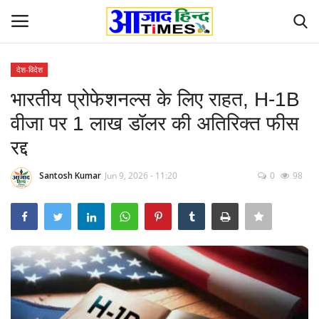
देश-विदेश
Login
Register
भारतीय प्रोफेशनल्स के लिए राहत, H-1B
वीजा पर 1 लाख डॉलर की अतिरिक्त फीस
Home
रद्द
ओडिशा
Santosh Kumar
Jun 9, 2026 - 11:20
0
98
Contact
देश-विदेश
छत्तीसगढ़ राज्य
दुनिया