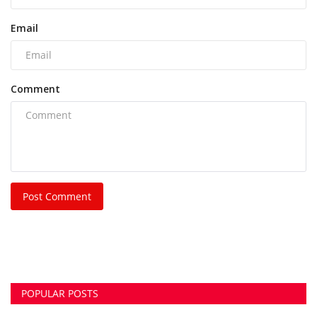
Post Comment
POPULAR POSTS
This Week
This Month
All Time
भिलाई नगर निगम की एमआईसी मेंबर रीता सिंह, पति और
पुत्र...
azadhindtimes@gmail.com
Aug 3, 2026
0
243
भिलाई इस्पात संयंत्र लोहा चोरी केस: रसूखदार कारोबारी
भास्कर...
azadhindtimes@gmail.com
Aug 1, 2026
0
233