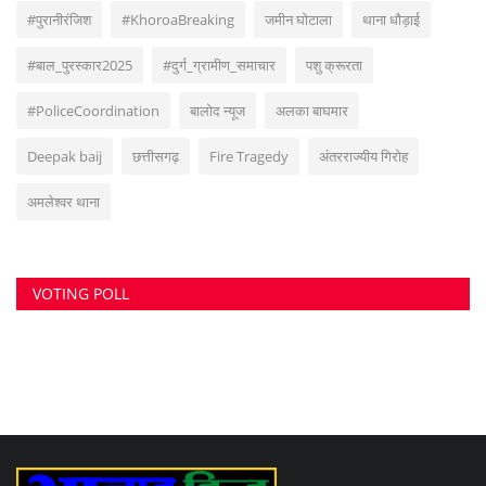
VOTING POLL
सुवांकर रॉय- संचालक/एडिटर इन चीफ <br> (अनुभव - नवभारत,हरिभूमि,नई दुनिया सहित
अन्य राष्ट्रिय समाचार पत्रों में कई वर्षों का अनुभव) हेड ऑफिस: F-188, आकाशगंगा, भिलाई,
पोस्ट-सुपेला, जिला-दुर्ग, छत्तीसगढ़, मोबाइल -6266112317, ई मेल
-
azadhindtimes@gmail.com
www.azadhindtimes.com का उद्देश्य देशहित में
सच्ची घटनाओं पर प्रकाश डालना, उनका गुणात्मक और मात्रात्मक विश्लेषण बताना, सामाजिक
समस्याओं को उजागर करना, सरकार की जन-कल्याणकारी योजनाओं पर प्रकाश डालना,
जनता की इच्छाओं, विचारों को समझना और उन्हें व्यक्त करने का मौका देना, उनके अधिकारों के