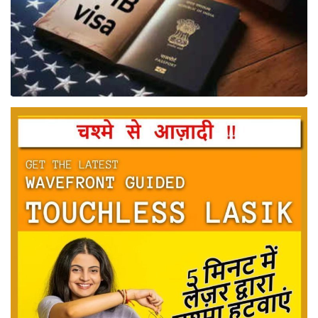
मनोरंजन
सेहत
धर्म
करियर
राशिफल
खेल
बिजनेस
फोटो
वीडियो