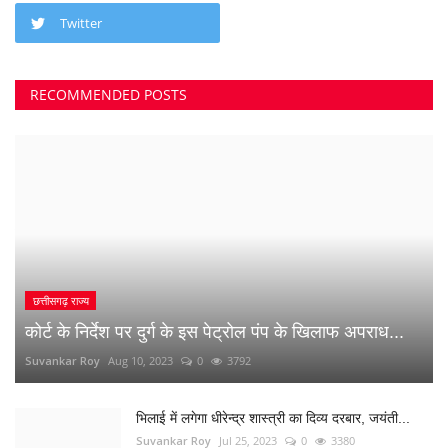
छत्तीसगढ़ राज्य
कोर्ट के निर्देश पर दुर्ग के इस पेट्रोल पंप के खिलाफ अपराध...
Suvankar Roy
Aug 10, 2023
0
3792
भिलाई में लगेगा धीरेन्द्र शास्त्री का दिव्य दरबार, जयंती...
Suvankar Roy
Jul 25, 2023
0
3380
क्या 2 बेटी होना गुनाह है? कहते हुए पति-पत्नी ने खा लिया...
Suvankar Roy
Jun 21, 2023
0
2735
अंधे कत्ल की गुत्थी सुलझी, सरपंच निकला पिता का हत्यारा
Suvankar Roy
Jan 3, 2023
0
2993