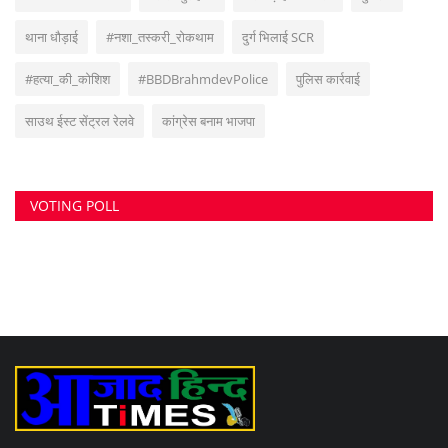
थाना धौड़ाई
#नशा_तस्करी_रोकथाम
दुर्ग भिलाई SCR
#हत्या_की_कोशिश
#BBDBrahmdevPolice
पुलिस कार्रवाई
साउथ ईस्ट सेंट्रल रेलवे
कांग्रेस बनाम भाजपा
VOTING POLL