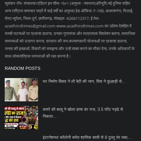
सुवांकर रॉय- संचालक/एडिटर इन चीफ <br> (अनुभव - नवभारत,हरिभूमि,नई दुनिया सहित
अन्य राष्ट्रिय समाचार पत्रों में कई वर्षों का अनुभव) हेड ऑफिस: F-188, आकाशगंगा, भिलाई,
पोस्ट-सुपेला, जिला-दुर्ग, छत्तीसगढ़, मोबाइल -6266112317, ई मेल
-
azadhindtimes@gmail.com
www.azadhindtimes.com का उद्देश्य देशहित में
सच्ची घटनाओं पर प्रकाश डालना, उनका गुणात्मक और मात्रात्मक विश्लेषण बताना, सामाजिक
समस्याओं को उजागर करना, सरकार की जन-कल्याणकारी योजनाओं पर प्रकाश डालना,
जनता की इच्छाओं, विचारों को समझना और उन्हें व्यक्त करने का मौका देना, उनके अधिकारों के
साथ लोकतांत्रिक परम्पराओं की रक्षा करना है।
RANDOM POSTS
घर निर्माण विवाद ने ली बेटी की जान, पिता ने कुल्हाड़ी से...
कमरे की बदबू ने खोला हत्या का राज, 3.5 फीट गड्ढे से
निकला...
इंटरनेशनल कॉलोनी समेत श्रमिक बस्ती से 8 टुल्लू पंप जब्त,...