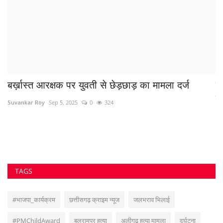
बर्ख़ास्त आरक्षक पर युवती से छेड़छाड़ का मामला दर्ज
प
टा
Suvankar Roy
Sep 5, 2025
0
324
Su
TAGS
#भाजपा_कार्यक्रम
छत्तीसगढ़ क्राइम न्यूज
जलभराव भिलाई
#PMChildAward
बलरामपुर हत्या
अलीगढ़ हत्या मामला
दुर्घटना