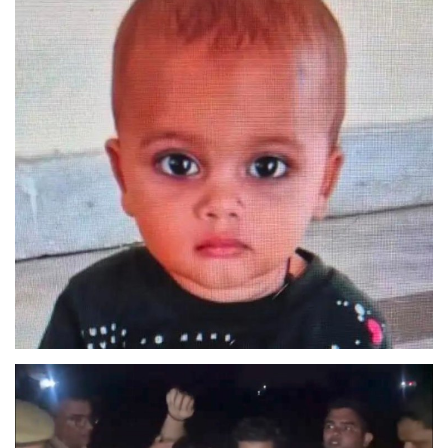
मनोरंजन
सेहत
धर्म
करियर
राशिफल
खेल
बिजनेस
फोटो
वीडियो