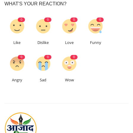
WHAT'S YOUR REACTION?
0
0
0
0
Like
Dislike
Love
Funny
0
0
0
Angry
Sad
Wow